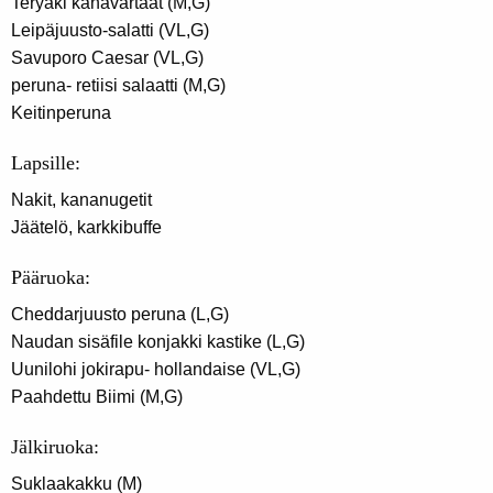
Teryaki kanavartaat (M,G)
Leipäjuusto-salatti (VL,G)
Savuporo Caesar (VL,G)
peruna- retiisi salaatti (M,G)
Keitinperuna
Lapsille:
Nakit, kananugetit
Jäätelö, karkkibuffe
Pääruoka:
Cheddarjuusto peruna (L,G)
Naudan sisäfile konjakki kastike (L,G)
Uunilohi jokirapu- hollandaise (VL,G)
Paahdettu Biimi (M,G)
Jälkiruoka:
Suklaakakku (M)