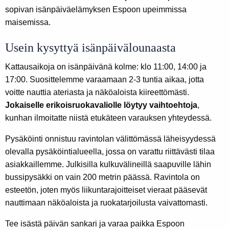
sopivan isänpäiväelämyksen Espoon upeimmissa
maisemissa.
Usein kysyttyä isänpäivälounaasta
Kattausaikoja on isänpäivänä kolme: klo 11:00, 14:00 ja
17:00. Suosittelemme varaamaan 2-3 tuntia aikaa, jotta
voitte nauttia ateriasta ja näköaloista kiireettömästi.
Jokaiselle erikoisruokavaliolle löytyy vaihtoehtoja
,
kunhan ilmoitatte niistä etukäteen varauksen yhteydessä.
Pysäköinti onnistuu ravintolan välittömässä läheisyydessä
olevalla pysäköintialueella, jossa on varattu riittävästi tilaa
asiakkaillemme. Julkisilla kulkuvälineillä saapuville lähin
bussipysäkki on vain 200 metrin päässä. Ravintola on
esteetön, joten myös liikuntarajoitteiset vieraat pääsevät
nauttimaan näköaloista ja ruokatarjoilusta vaivattomasti.
Tee isästä päivän sankari ja varaa paikka Espoon