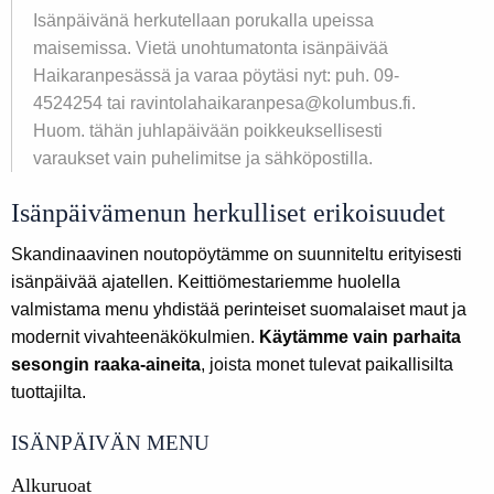
Isänpäivänä herkutellaan porukalla upeissa
maisemissa. Vietä unohtumatonta isänpäivää
Haikaranpesässä ja varaa pöytäsi nyt: puh. 09-
4524254 tai ravintolahaikaranpesa@kolumbus.fi.
Huom. tähän juhlapäivään poikkeuksellisesti
varaukset vain puhelimitse ja sähköpostilla.
Isänpäivämenun herkulliset erikoisuudet
Skandinaavinen noutopöytämme on suunniteltu erityisesti
isänpäivää ajatellen. Keittiömestariemme huolella
valmistama menu yhdistää perinteiset suomalaiset maut ja
modernit vivahteenäkökulmien.
Käytämme vain parhaita
sesongin raaka-aineita
, joista monet tulevat paikallisilta
tuottajilta.
ISÄNPÄIVÄN MENU
Alkuruoat