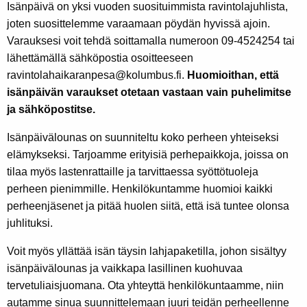
Isänpäivä on yksi vuoden suosituimmista ravintolajuhlista,
joten suosittelemme varaamaan pöydän hyvissä ajoin.
Varauksesi voit tehdä soittamalla numeroon 09-4524254 tai
lähettämällä sähköpostia osoitteeseen
ravintolahaikaranpesa@kolumbus.fi.
Huomioithan, että
isänpäivän varaukset otetaan vastaan vain puhelimitse
ja sähköpostitse.
Isänpäivälounas on suunniteltu koko perheen yhteiseksi
elämykseksi. Tarjoamme erityisiä perhepaikkoja, joissa on
tilaa myös lastenrattaille ja tarvittaessa syöttötuoleja
perheen pienimmille. Henkilökuntamme huomioi kaikki
perheenjäsenet ja pitää huolen siitä, että isä tuntee olonsa
juhlituksi.
Voit myös yllättää isän täysin lahjapaketilla, johon sisältyy
isänpäivälounas ja vaikkapa lasillinen kuohuvaa
tervetuliaisjuomana. Ota yhteyttä henkilökuntaamme, niin
autamme sinua suunnittelemaan juuri teidän perheellenne