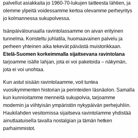
palvellut asiakkaita jo 1960-70-lukujen taitteesta lähtien, ja
olemme ylpeitä voidessamme kertoa olevamme perheyritys
jo kolmannessa sukupolvessa.
Isänpäivälounaalla ravintolassamme on aivan erityinen
tunnelma. Koristeltu juhlatila, huomaavainen palvelu ja
perheen yhteinen aika tekevät päivästä muistorikkaan.
Etelä-Suomen korkeimmalla sijaitsevana ravintolana
tarjoamme isälle lahjan, jota ei voi paketoida – näkymän,
jota ei voi unohtaa.
Kun astut sisään ravintolaamme, voit tuntea
vuosikymmenten historian ja perinteiden läsnäolon. Samalla
kun kunnioitamme menneitä sukupolvia, tarjoamme
modernin ja viihtyisän ympäristön nykypäivän perhejuhliin.
Haukilahden vesitornissa sijaitseva ravintolamme yhdistää
ainutlaatuisella tavalla nostalgian ja tämän hetken
parhaimmistot.