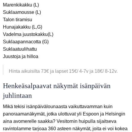
Marenkikakku (L)
Suklaamousse (L)
Talon tiramisu
Hunajakakku (L,G)
Vadelma juustokakku(L)
Suklaapannacotta (G)
Suklaatuulihattu
Juustoja ja hilloa
Hinta aikuisilta 73€ ja lapset 15€/ 4-7v ja 18€/ 8-12v.
Henkeäsalpaavat näkymät isänpäivän
juhlintaan
Mikä tekisi isänpäivälounaasta vaikuttavamman kuin
panoraamanäkymät, jotka ulottuvat yli Espoon ja Helsingin
aina avomerelle saakka? Vesitornin huipulla sijaitseva
ravintolamme tarjoaa 360 asteen näkymät, joita ei voi kokea