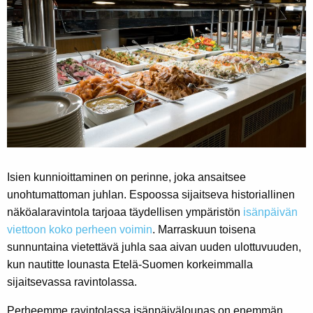
Isien kunnioittaminen on perinne, joka ansaitsee
unohtumattoman juhlan. Espoossa sijaitseva historiallinen
näköalaravintola tarjoaa täydellisen ympäristön
isänpäivän
viettoon koko perheen voimin
. Marraskuun toisena
sunnuntaina vietettävä juhla saa aivan uuden ulottuvuuden,
kun nautitte lounasta Etelä-Suomen korkeimmalla
sijaitsevassa ravintolassa.
Perheemme ravintolassa isänpäivälounas on enemmän