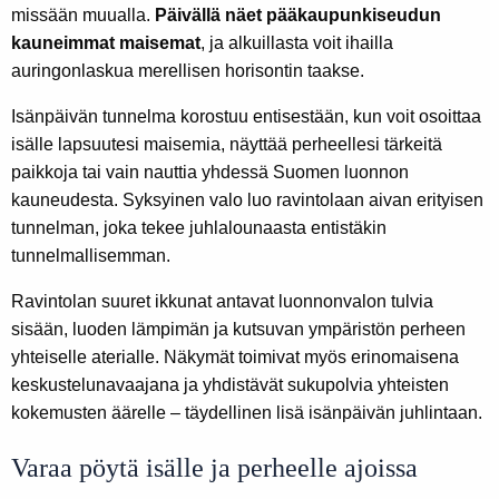
missään muualla.
Päivällä näet pääkaupunkiseudun
kauneimmat maisemat
, ja alkuillasta voit ihailla
auringonlaskua merellisen horisontin taakse.
Isänpäivän tunnelma korostuu entisestään, kun voit osoittaa
isälle lapsuutesi maisemia, näyttää perheellesi tärkeitä
paikkoja tai vain nauttia yhdessä Suomen luonnon
kauneudesta. Syksyinen valo luo ravintolaan aivan erityisen
tunnelman, joka tekee juhlalounaasta entistäkin
tunnelmallisemman.
Ravintolan suuret ikkunat antavat luonnonvalon tulvia
sisään, luoden lämpimän ja kutsuvan ympäristön perheen
yhteiselle aterialle. Näkymät toimivat myös erinomaisena
keskustelunavaajana ja yhdistävät sukupolvia yhteisten
kokemusten äärelle – täydellinen lisä isänpäivän juhlintaan.
Varaa pöytä isälle ja perheelle ajoissa