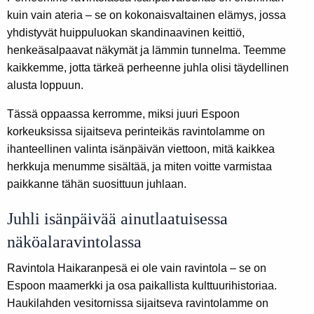
kuin vain ateria – se on kokonaisvaltainen elämys, jossa
yhdistyvät huippuluokan skandinaavinen keittiö,
henkeäsalpaavat näkymät ja lämmin tunnelma. Teemme
kaikkemme, jotta tärkeä perheenne juhla olisi täydellinen
alusta loppuun.
Tässä oppaassa kerromme, miksi juuri Espoon
korkeuksissa sijaitseva perinteikäs ravintolamme on
ihanteellinen valinta isänpäivän viettoon, mitä kaikkea
herkkuja menumme sisältää, ja miten voitte varmistaa
paikkanne tähän suosittuun juhlaan.
Juhli isänpäivää ainutlaatuisessa
näköalaravintolassa
Ravintola Haikaranpesä ei ole vain ravintola – se on
Espoon maamerkki ja osa paikallista kulttuurihistoriaa.
Haukilahden vesitornissa sijaitseva ravintolamme on