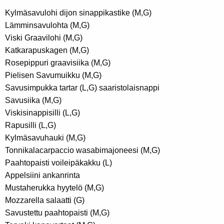
Kylmäsavulohi dijon sinappikastike (M,G)
Lämminsavulohta (M,G)
Viski Graavilohi (M,G)
Katkarapuskagen (M,G)
Rosepippuri graavisiika (M,G)
Pielisen Savumuikku (M,G)
Savusimpukka tartar (L,G) saaristolaisnappi
Savusiika (M,G)
Viskisinappisilli (L,G)
Rapusilli (L,G)
Kylmäsavuhauki (M,G)
Tonnikalacarpaccio wasabimajoneesi (M,G)
Paahtopaisti voileipäkakku (L)
Appelsiini ankanrinta
Mustaherukka hyytelö (M,G)
Mozzarella salaatti (G)
Savustettu paahtopaisti (M,G)