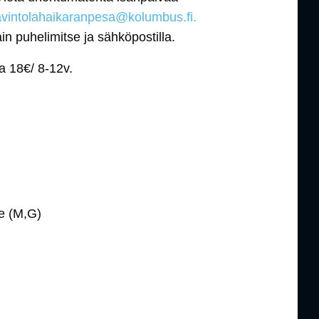
avintolahaikaranpesa@kolumbus.fi.
n puhelimitse ja sähköpostilla.
ja 18€/ 8-12v.
ke (M,G)