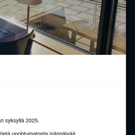
an syksyllä 2025.
Vietä unohtumatonta isänpäivää