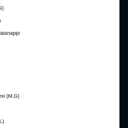
G)
)
laisnappi
si (M,G)
L)