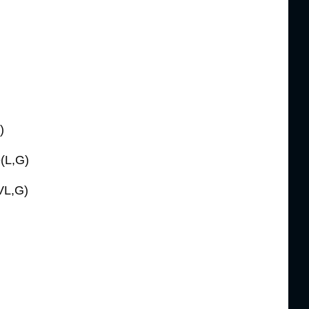
)
e(L,G)
(VL,G)