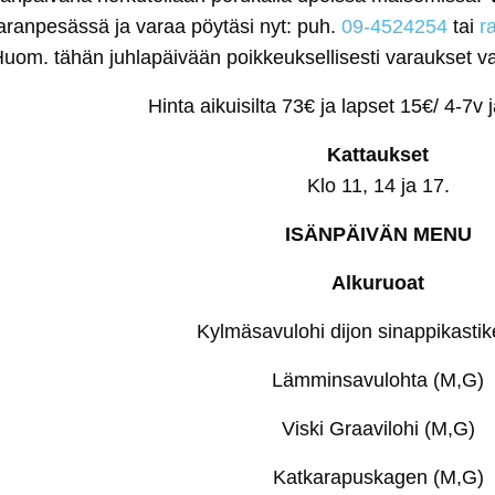
aranpesässä ja varaa pöytäsi nyt: puh.
09-4524254
tai
r
uom. tähän juhlapäivään poikkeuksellisesti varaukset vai
Hinta aikuisilta 73€ ja lapset 15€/ 4-7v 
Kattaukset
Klo 11, 14 ja 17.
ISÄNPÄIVÄN MENU
Alkuruoat
Kylmäsavulohi dijon sinappikasti
Lämminsavulohta (M,G)
Viski Graavilohi (M,G)
Katkarapuskagen (M,G)