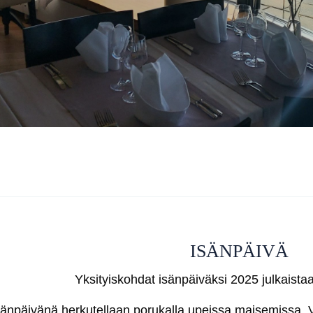
ISÄNPÄIVÄ
Yksityiskohdat isänpäiväksi 2025 julkaista
sänpäivänä herkutellaan porukalla upeissa maisemissa. 