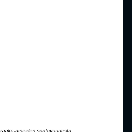
raaka-aineiden saatavuudesta