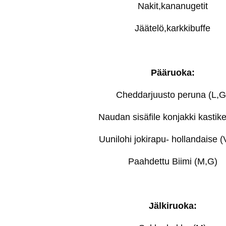
Nakit,kananugetit
Jäätelö,karkkibuffe
Pääruoka:
Cheddarjuusto peruna (L,G
Naudan sisäfile konjakki kastik
Uunilohi jokirapu- hollandaise 
Paahdettu Biimi (M,G)
Jälkiruoka: