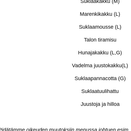
Suklaakakku (M)
Marenkikakku (L)
Suklaamousse (L)
Talon tiramisu
Hunajakakku (L,G)
Vadelma juustokakku(L)
Suklaapannacotta (G)
Suklaatuulihattu
Juustoja ja hilloa
Pidätämme oikeuden muutoksiin menussa johtuen esim. 