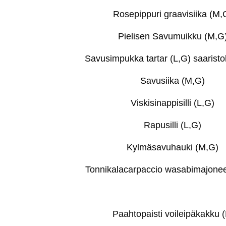
Rosepippuri graavisiika (M,
Pielisen Savumuikku (M,G
Savusimpukka tartar (L,G) saaristo
Savusiika (M,G)
Viskisinappisilli (L,G)
Rapusilli (L,G)
Kylmäsavuhauki (M,G)
Tonnikalacarpaccio wasabimajonee
Paahtopaisti voileipäkakku (