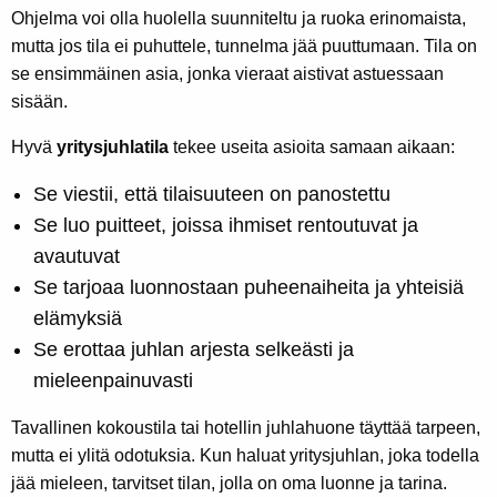
Ohjelma voi olla huolella suunniteltu ja ruoka erinomaista,
mutta jos tila ei puhuttele, tunnelma jää puuttumaan. Tila on
se ensimmäinen asia, jonka vieraat aistivat astuessaan
sisään.
Hyvä
yritysjuhlatila
tekee useita asioita samaan aikaan:
Se viestii, että tilaisuuteen on panostettu
Se luo puitteet, joissa ihmiset rentoutuvat ja
avautuvat
Se tarjoaa luonnostaan puheenaiheita ja yhteisiä
elämyksiä
Se erottaa juhlan arjesta selkeästi ja
mieleenpainuvasti
Tavallinen kokoustila tai hotellin juhlahuone täyttää tarpeen,
mutta ei ylitä odotuksia. Kun haluat yritysjuhlan, joka todella
jää mieleen, tarvitset tilan, jolla on oma luonne ja tarina.