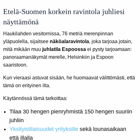
Etelä-Suomen korkein ravintola juhliesi
näyttämönä
Haukilahden vesitornissa, 76 metriä merenpinnan
yläpuolella, sijaitsee
näköalaravintola
, joka tarjoaa jotain,
mitä mikään muu
juhlatila Espoossa
ei pysty tarjoamaan:
panoraamanäkymät merelle, Helsinkiin ja Espoon
saaristoon.
Kun vieraasi astuvat sisään, he huomaavat välittömästi, että
tämä on erityinen ilta.
Käytännössä tämä tarkoittaa:
Tilaa 30 hengen pienryhmistä 150 hengen suuriin
juhliin
Yksityistilaisuudet yrityksille
sekä lounasaikaan
että illalla