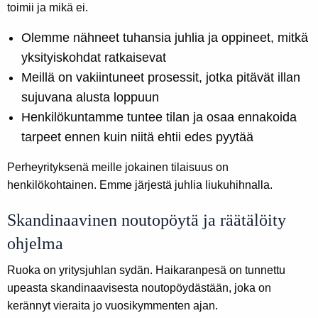
toimii ja mikä ei.
Olemme nähneet tuhansia juhlia ja oppineet, mitkä
yksityiskohdat ratkaisevat
Meillä on vakiintuneet prosessit, jotka pitävät illan
sujuvana alusta loppuun
Henkilökuntamme tuntee tilan ja osaa ennakoida
tarpeet ennen kuin niitä ehtii edes pyytää
Perheyrityksenä meille jokainen tilaisuus on
henkilökohtainen. Emme järjestä juhlia liukuhihnalla.
Skandinaavinen noutopöytä ja räätälöity
ohjelma
Ruoka on yritysjuhlan sydän. Haikaranpesä on tunnettu
upeasta skandinaavisesta noutopöydästään, joka on
kerännyt vieraita jo vuosikymmenten ajan.