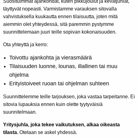
Suosituimmat ajankohdat, kuten pikkujoulut ja kevätjuhlat,
täyttyvät nopeasti. Varmistamme varauksen sitovalla
vahvistuksella kuukautta ennen tilaisuutta, joten mitä
aiemmin olet yhteydessä, sitä paremmin pystymme
suunnittelemaan juuri teille sopivan kokonaisuuden.
Ota yhteyttä ja kerro:
Toivottu ajankohta ja vierasmäärä
Tilaisuuden luonne, lounas, illallinen tai muu
ohjelma
Erityistoiveet ruoan tai ohjelman suhteen
Suunnittelemme teille tarjouksen, joka vastaa tarpeitanne. Ei
sitovia lupauksia ennen kuin olette tyytyväisiä
suunnitelmaan.
Yritysjuhla, joka tekee vaikutuksen, alkaa oikeasta
tilasta.
Otetaan se askel yhdessä.