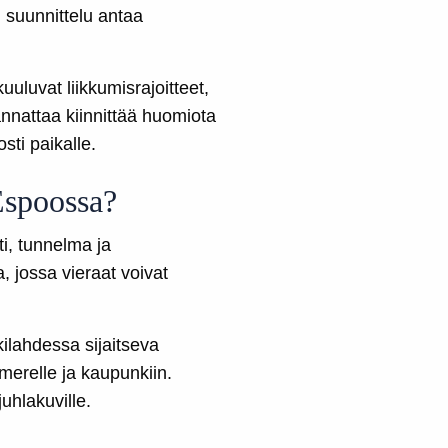
u suunnittelu antaa
uluvat liikkumisrajoitteet,
kannattaa kiinnittää huomiota
sti paikalle.
 Espoossa?
ti, tunnelma ja
, jossa vieraat voivat
ukilahdessa sijaitseva
merelle ja kaupunkiin.
uhlakuville.