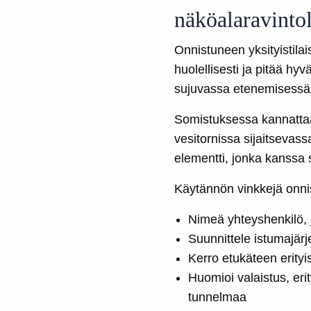
näköalaravinto
Onnistuneen yksityistila
huolellisesti ja pitää h
sujuvassa etenemisessä 
Somistuksessa kannattaa
vesitornissa sijaitseva
elementti, jonka kanssa 
Käytännön vinkkejä onni
Nimeä yhteyshenkilö, j
Suunnittele istumajär
Kerro etukäteen erityis
Huomioi valaistus, erit
tunnelmaa