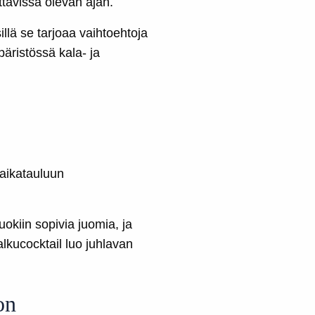
tävissä olevan ajan.
illä se tarjoaa vaihtoehtoja
päristössä kala- ja
 aikatauluun
okiin sopivia juomia, ja
alkucocktail luo juhlavan
on