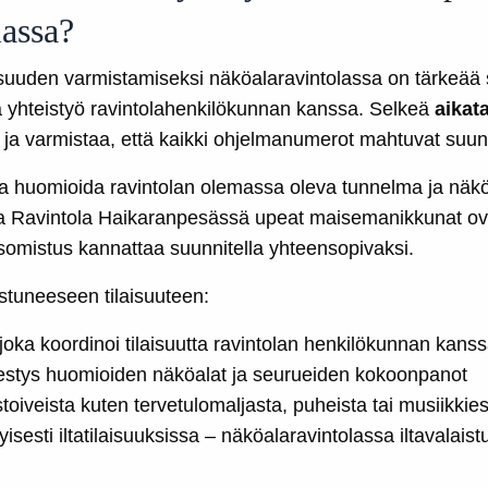
lassa?
isuuden varmistamiseksi näköalaravintolassa on tärkeää s
yvä yhteistyö ravintolahenkilökunnan kanssa. Selkeä
aikat
ja varmistaa, että kaikki ohjelmanumerot mahtuvat suunn
 huomioida ravintolan olemassa oleva tunnelma ja näkö
ssa Ravintola Haikaranpesässä upeat maisemanikkunat ova
somistus kannattaa suunnitella yhteensopivaksi.
stuneeseen tilaisuuteen:
oka koordinoi tilaisuutta ravintolan henkilökunnan kans
jestys huomioiden näköalat ja seurueiden kokoonpanot
toiveista kuten tervetulomaljasta, puheista tai musiikkies
yisesti iltatilaisuuksissa – näköalaravintolassa iltavalais