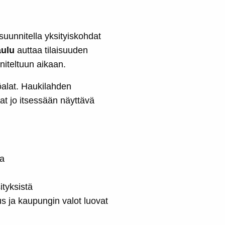
uunnitella yksityiskohdat
aulu
auttaa tilaisuuden
iteltuun aikaan.
alat. Haukilahden
t jo itsessään näyttävä
sa
ityksistä
tus ja kaupungin valot luovat