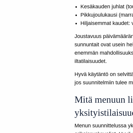
Kesäkauden juhlat (to
Pikkujoulukausi (marr
Hiljaisemmat kaudet: 
Joustavuus päivämäärän 
sunnuntait ovat usein he
enemmän mahdollisuuksia 
iltatilaisuudet.
Hyvä käytäntö on selvittä
jos suunnitelmiin tulee 
Mitä menuun lii
yksityistilaisu
Menun suunnittelussa yks