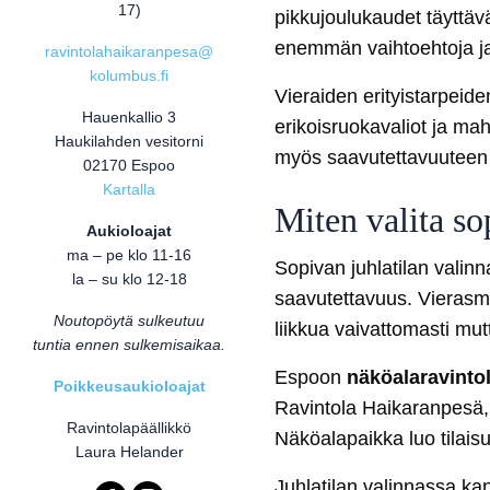
17)
pikkujoulukaudet täyttävä
enemmän vaihtoehtoja ja
ravintolahaikaranpesa@
kolumbus.fi
Vieraiden erityistarpeid
Hauenkallio 3
erikoisruokavaliot ja mah
Haukilahden vesitorni
myös saavutettavuuteen j
02170 Espoo
Kartalla
Miten valita so
Aukioloajat
ma – pe klo 11-16
Sopivan juhlatilan valinn
la – su klo 12-18
saavutettavuus. Vierasmää
Noutopöytä sulkeutuu
liikkua vaivattomasti mutt
tuntia ennen sulkemisaikaa.
Espoon
näköalaravintol
Poikkeusaukioloajat
Ravintola Haikaranpesä, 
Ravintolapäällikkö
Näköalapaikka luo tilaisu
Laura Helander
Juhlatilan valinnassa k