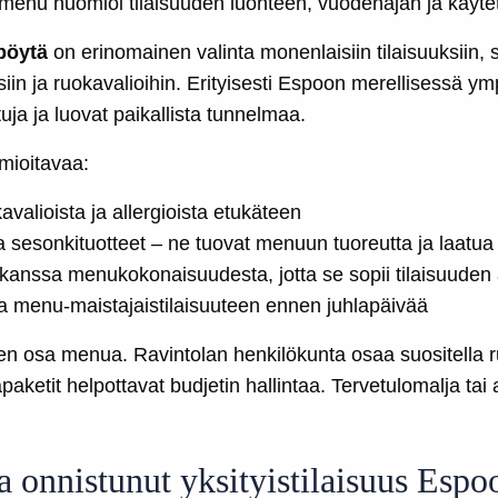
 menu huomioi tilaisuuden luonteen, vuodenajan ja käytet
pöytä
on erinomainen valinta monenlaisiin tilaisuuksiin, s
iin ja ruokavalioihin. Erityisesti Espoon merellisessä ym
tuja ja luovat paikallista tunnelmaa.
mioitavaa:
avalioista ja allergioista etukäteen
 sesonkituotteet – ne tuovat menuun tuoreutta ja laatua
 kanssa menukokonaisuudesta, jotta se sopii tilaisuuden
 menu-maistajaistilaisuuteen ennen juhlapäivää
nen osa menua. Ravintolan henkilökunta osaa suositella ru
ketit helpottavat budjetin hallintaa. Tervetulomalja tai 
 onnistunut yksityistilaisuus Espo