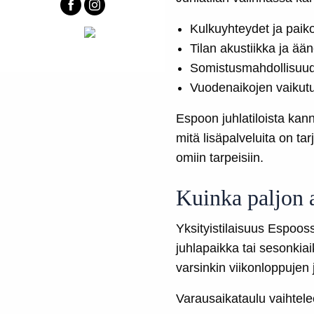
Kulkuyhteydet ja paikoit
Tilan akustiikka ja ää
Somistusmahdollisuude
Vuodenaikojen vaikutus 
Espoon juhlatiloista kann
mitä lisäpalveluita on t
omiin tarpeisiin.
Kuinka paljon a
Yksityistilaisuus Espoos
juhlapaikka tai sesonkia
varsinkin viikonloppujen 
Varausaikataulu vaihtel