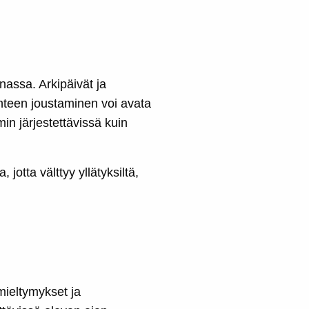
assa. Arkipäivät ja
uhteen joustaminen voi avata
n järjestettävissä kuin
otta välttyy yllätyksiltä,
mieltymykset ja