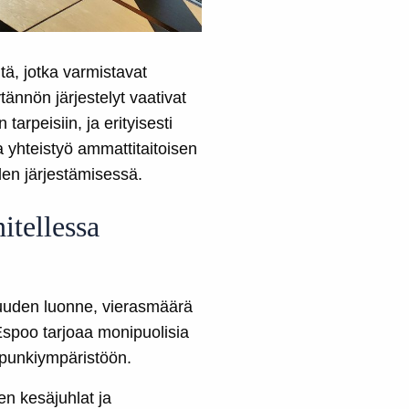
tä, jotka varmistavat
ännön järjestelyt vaativat
tarpeisiin, ja erityisesti
ja yhteistyö ammattitaitoisen
en järjestämisessä.
itellessa
isuuden luonne, vierasmäärä
 Espoo tarjoaa monipuolisia
aupunkiympäristöön.
en kesäjuhlat ja