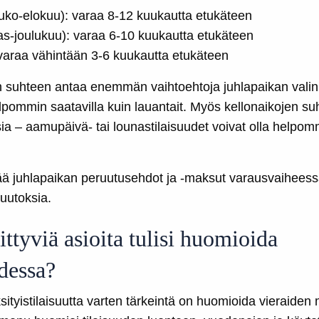
uko-elokuu): varaa 8-12 kuukautta etukäteen
as-joulukuu): varaa 6-10 kuukautta etukäteen
varaa vähintään 3-6 kuukautta etukäteen
suhteen antaa enemmän vaihtoehtoja juhlapaikan valinn
lpommin saatavilla kuin lauantait. Myös kellonaikojen s
– aamupäivä- tai lounastilaisuudet voivat olla helpommi
ä juhlapaikan peruutusehdot ja -maksut varausvaiheessa, j
muutoksia.
ttyviä asioita tulisi huomioida
udessa?
ityistilaisuutta varten tärkeintä on huomioida vieraiden 