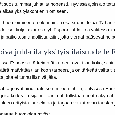
t suosituimmat juhlatilat nopeasti. Hyvissä ajoin aloitett
 aikaa yksityiskohtien hiomiseen.
en huomioiminen on olennainen osa suunnittelua. Tähän ku
dolliset kuljetusjärjestelyt. Espoon juhlatiloja valitessa 
a paikoitusmahdollisuuksiin, jotta vieraat pääsevät helpo
piva juhlatila yksityistilaisuudelle
assa Espoossa tärkeimmät kriteerit ovat tilan koko, sijain
rä määrittää tilan koon tarpeen, ja on tärkeää valita tila
a joka ei tunnu liian väljältä.
at
tarjoavat ainutlaatuisen miljöön juhliin, erityisesti Ha
joka korkealla sijainnillaan mahdollistaa upeat näkymät 
uteen erityistä tunnelmaa ja tarjoaa vaikuttavan taustan j
annattaa huomioida myös: