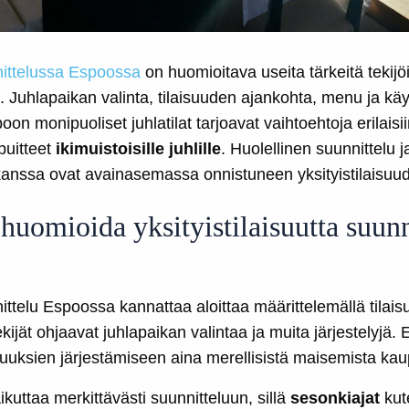
nittelussa Espoossa
on huomioitava useita tärkeitä tekijöi
 Juhlapaikan valinta, tilaisuuden ajankohta, menu ja käyt
oon monipuoliset juhlatilat tarjoavat vaihtoehtoja erilaisiin 
puitteet
ikimuistoisille juhlille
. Huolellinen suunnittelu 
kanssa ovat avainasemassa onnistuneen yksityistilaisuud
huomioida yksityistilaisuutta suunn
nittelu Espoossa kannattaa aloittaa määrittelemällä tila
kijät ohjaavat juhlapaikan valintaa ja muita järjestelyjä.
aisuuksien järjestämiseen aina merellisistä maisemista k
kuttaa merkittävästi suunnitteluun, sillä
sesonkiajat
kut