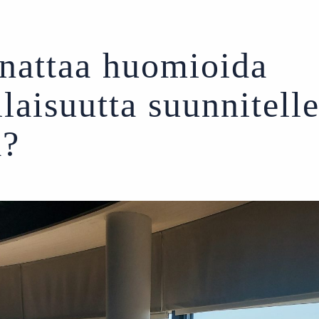
nattaa huomioida
ilaisuutta suunnitell
a?