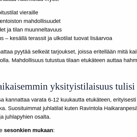
ustilat vieraille
nentoiston mahdollisuudet
t ja tilan muunneltavuus
– kesällä terassit ja ulkotilat tuovat lisäarvoa
attaa pyytää selkeät tarjoukset, joissa eritellään mitä kai
arjolla. Mahdollisuus tutustua tilaan etukäteen auttaa ha
ikaisemmin yksityistilaisuus tulisi
sa kannattaa varata 6-12 kuukautta etukäteen, erityisesti
ika. Suosituimmat juhlatilat kuten Ravintola Haikaranpesä
ja juhlapyhien osalta.
ee
sesonkien mukaan
: