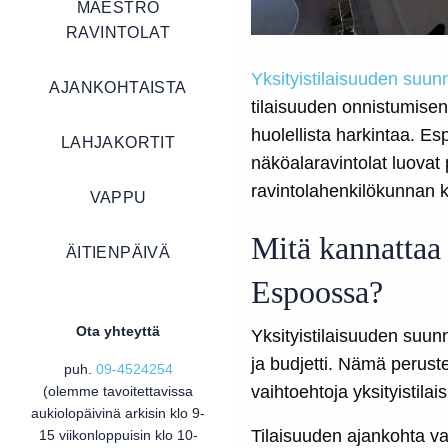
MAESTRO
RAVINTOLAT
Yksityistilaisuuden suun
AJANKOHTAISTA
tilaisuuden onnistumisen.
huolellista harkintaa. Esp
LAHJAKORTIT
näköalaravintolat luovat 
ravintolahenkilökunnan 
VAPPU
Mitä kannattaa 
ÄITIENPÄIVÄ
Espoossa?
Ota yhteyttä
Yksityistilaisuuden suun
ja budjetti. Nämä peruste
puh.
09-4524254
vaihtoehtoja yksityistil
(olemme tavoitettavissa
aukiolopäivinä arkisin klo 9-
Tilaisuuden ajankohta vai
15 viikonloppuisin klo 10-