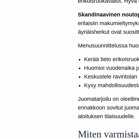
erikoisruokavaliot. Hyvä
Skandinaavinen nouto
erilaisiin makumieltymyks
äyriäisherkut ovat suosit
Menusuunnittelussa huo
Kerää tieto erikoisruok
Huomioi vuodenaika ja
Keskustele ravintolan
Kysy mahdollisuudesta
Juomatarjoilu on oleelli
ennakkoon sovitut juomapa
aloituksen tilaisuudelle.
Miten varmistaa