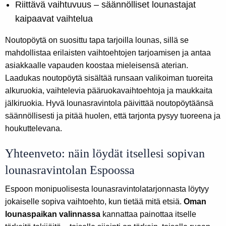
Riittävä vaihtuvuus – säännölliset lounastajat
kaipaavat vaihtelua
Noutopöytä on suosittu tapa tarjoilla lounas, sillä se
mahdollistaa erilaisten vaihtoehtojen tarjoamisen ja antaa
asiakkaalle vapauden koostaa mieleisensä aterian.
Laadukas noutopöytä sisältää runsaan valikoiman tuoreita
alkuruokia, vaihtelevia pääruokavaihtoehtoja ja maukkaita
jälkiruokia. Hyvä lounasravintola päivittää noutopöytäänsä
säännöllisesti ja pitää huolen, että tarjonta pysyy tuoreena ja
houkuttelevana.
Yhteenveto: näin löydät itsellesi sopivan
lounasravintolan Espoossa
Espoon monipuolisesta lounasravintolatarjonnasta löytyy
jokaiselle sopiva vaihtoehto, kun tietää mitä etsiä.
Oman
lounaspaikan valinnassa
kannattaa painottaa itselle