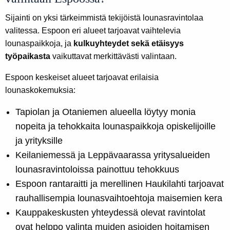
Sijainti on yksi tärkeimmistä tekijöistä lounasravintolaa
valitessa. Espoon eri alueet tarjoavat vaihtelevia
lounaspaikkoja, ja
kulkuyhteydet sekä etäisyys
työpaikasta
vaikuttavat merkittävästi valintaan.
Espoon keskeiset alueet tarjoavat erilaisia
lounaskokemuksia:
Tapiolan ja Otaniemen alueella löytyy monia
nopeita ja tehokkaita lounaspaikkoja opiskelijoille
ja yrityksille
Keilaniemessä ja Leppävaarassa yritysalueiden
lounasravintoloissa painottuu tehokkuus
Espoon rantaraitti ja merellinen Haukilahti tarjoavat
rauhallisempia lounasvaihtoehtoja maisemien kera
Kauppakeskusten yhteydessä olevat ravintolat
ovat helppo valinta muiden asioiden hoitamisen