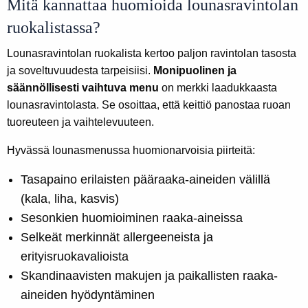
Mitä kannattaa huomioida lounasravintolan
ruokalistassa?
Lounasravintolan ruokalista kertoo paljon ravintolan tasosta
ja soveltuvuudesta tarpeisiisi.
Monipuolinen ja
säännöllisesti vaihtuva menu
on merkki laadukkaasta
lounasravintolasta. Se osoittaa, että keittiö panostaa ruoan
tuoreuteen ja vaihtelevuuteen.
Hyvässä lounasmenussa huomionarvoisia piirteitä:
Tasapaino erilaisten pääraaka-aineiden välillä
(kala, liha, kasvis)
Sesonkien huomioiminen raaka-aineissa
Selkeät merkinnät allergeeneista ja
erityisruokavalioista
Skandinaavisten makujen ja paikallisten raaka-
aineiden hyödyntäminen