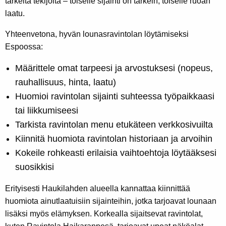
tärkeitä tekijöitä – toiselle sijainti on tärkein, toiselle ruoan
laatu.
Yhteenvetona, hyvän lounasravintolan löytämiseksi
Espoossa:
Määrittele omat tarpeesi ja arvostuksesi (nopeus,
rauhallisuus, hinta, laatu)
Huomioi ravintolan sijainti suhteessa työpaikkaasi
tai liikkumiseesi
Tarkista ravintolan menu etukäteen verkkosivuilta
Kiinnitä huomiota ravintolan historiaan ja arvoihin
Kokeile rohkeasti erilaisia vaihtoehtoja löytääksesi
suosikkisi
Erityisesti Haukilahden alueella kannattaa kiinnittää
huomiota ainutlaatuisiin sijainteihin, jotka tarjoavat lounaan
lisäksi myös elämyksen. Korkealla sijaitsevat ravintolat,