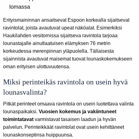
lomassa
Erityismaininnan ansaitsevat Espoon korkealla sijaitsevat
ravintolat, joista avautuvat upeat näköalat. Esimerkiksi
Haukilahden vesitornissa sijaitseva ravintola tarjoaa
lounastajalle ainutlaatuisen elämyksen 76 metrin
korkeudessa merenpinnan yläpuolella. Tällaisesta
sijainnista avautuvat maisemat tuovat lounaskokemukseen
oman erityisen ulottuvuutensa.
Miksi perinteikäs ravintola on usein hyvä
lounasvalinta?
Pitkät perinteet omaava ravintola on usein luotettava valinta
lounaspaikaksi.
Vuosien kokemus ja vakiintuneet
toimintatavat
varmistavat tasaisen laadun ja hyvän
palvelun. Perinteikkäät ravintolat ovat usein kehittäneet
lounaskonseptinsa huippuunsa.