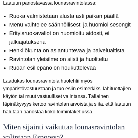
Laatuun panostavassa lounasravintolassa:
Ruoka valmistetaan alusta asti paikan päällä
Menu vaihtelee säännöllisesti ja huomioi sesongit
Erityisruokavaliot on huomioitu aidosti, ei
jälkiajatuksena
Henkilökunta on asiantuntevaa ja palvelualtista
Ravintolan yleisilme on siisti ja huoliteltu
Ruoan esillepano on houkuttelevaa
Laadukas lounasravintola huolehtii myös
ympäristövastuustaan ja tuo esiin esimerkiksi lähituottajien
käytön tai muut vastuulliset valintansa. Tällainen
läpinäkyvyys kertoo ravintolan arvoista ja siitä, että laatuun
halutaan panostaa koko toimintaketjussa.
Miten sijainti vaikuttaa lounasravintolan
valintaan Espoossa?