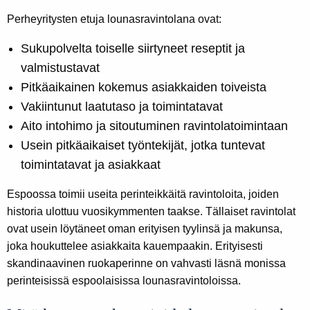
Perheyritysten etuja lounasravintolana ovat:
Sukupolvelta toiselle siirtyneet reseptit ja
valmistustavat
Pitkäaikainen kokemus asiakkaiden toiveista
Vakiintunut laatutaso ja toimintatavat
Aito intohimo ja sitoutuminen ravintolatoimintaan
Usein pitkäaikaiset työntekijät, jotka tuntevat
toimintatavat ja asiakkaat
Espoossa toimii useita perinteikkäitä ravintoloita, joiden
historia ulottuu vuosikymmenten taakse. Tällaiset ravintolat
ovat usein löytäneet oman erityisen tyylinsä ja makunsa,
joka houkuttelee asiakkaita kauempaakin. Erityisesti
skandinaavinen ruokaperinne on vahvasti läsnä monissa
perinteisissä espoolaisissa lounasravintoloissa.