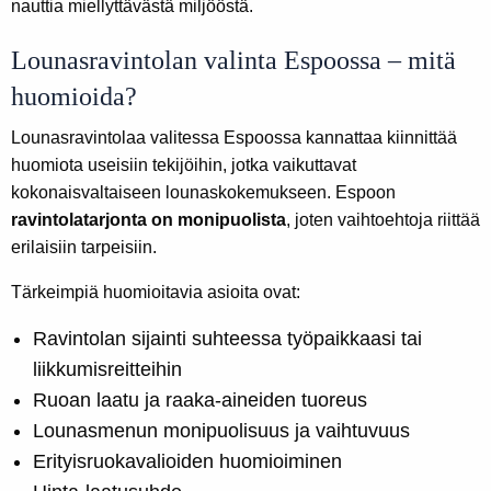
nauttia miellyttävästä miljööstä.
Lounasravintolan valinta Espoossa – mitä
huomioida?
Lounasravintolaa valitessa Espoossa kannattaa kiinnittää
huomiota useisiin tekijöihin, jotka vaikuttavat
kokonaisvaltaiseen lounaskokemukseen. Espoon
ravintolatarjonta on monipuolista
, joten vaihtoehtoja riittää
erilaisiin tarpeisiin.
Tärkeimpiä huomioitavia asioita ovat:
Ravintolan sijainti suhteessa työpaikkaasi tai
liikkumisreitteihin
Ruoan laatu ja raaka-aineiden tuoreus
Lounasmenun monipuolisuus ja vaihtuvuus
Erityisruokavalioiden huomioiminen