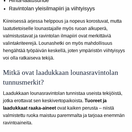
Hinta-laatusuhde
Ravintolan yleisilmapiiri ja viihtyisyys
Kiireisessä arjessa helppous ja nopeus korostuvat, mutta
laatutietoiselle lounastajalle myös ruoan alkuperä,
valmistustavat ja ravintolan ilmapiiri ovat merkittäviä
valintakriteerejä. Lounashetki on myös mahdollisuus
hengähtää työpäivän keskellä, joten ympäristön viihtyisyys
voi olla ratkaiseva tekijä.
Mitkä ovat laadukkaan lounasravintolan
tunnusmerkit?
Laadukkaan lounasravintolan tunnistaa useista tekijöistä,
jotka erottavat sen keskivertopaikoista.
Tuoreet ja
laadukkaat raaka-aineet
ovat kaiken perusta – niistä
valmistettu ruoka maistuu paremmalta ja tarjoaa enemmän
ravintoaineita.