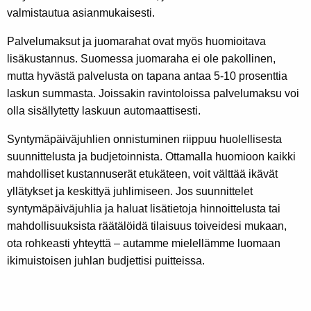
valmistautua asianmukaisesti.
Palvelumaksut ja juomarahat ovat myös huomioitava
lisäkustannus. Suomessa juomaraha ei ole pakollinen,
mutta hyvästä palvelusta on tapana antaa 5-10 prosenttia
laskun summasta. Joissakin ravintoloissa palvelumaksu voi
olla sisällytetty laskuun automaattisesti.
Syntymäpäiväjuhlien onnistuminen riippuu huolellisesta
suunnittelusta ja budjetoinnista. Ottamalla huomioon kaikki
mahdolliset kustannuserät etukäteen, voit välttää ikävät
yllätykset ja keskittyä juhlimiseen. Jos suunnittelet
syntymäpäiväjuhlia ja haluat lisätietoja hinnoittelusta tai
mahdollisuuksista räätälöidä tilaisuus toiveidesi mukaan,
ota rohkeasti yhteyttä – autamme mielellämme luomaan
ikimuistoisen juhlan budjettisi puitteissa.