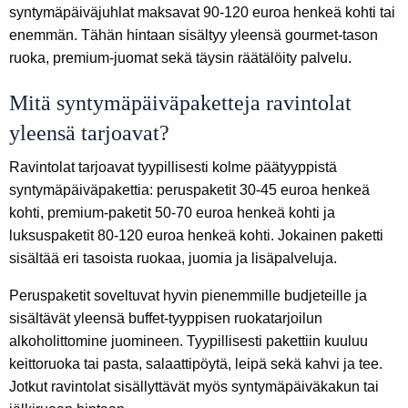
syntymäpäiväjuhlat maksavat 90-120 euroa henkeä kohti tai
enemmän. Tähän hintaan sisältyy yleensä gourmet-tason
ruoka, premium-juomat sekä täysin räätälöity palvelu.
Mitä syntymäpäiväpaketteja ravintolat
yleensä tarjoavat?
Ravintolat tarjoavat tyypillisesti kolme päätyyppistä
syntymäpäiväpakettia: peruspaketit 30-45 euroa henkeä
kohti, premium-paketit 50-70 euroa henkeä kohti ja
luksuspaketit 80-120 euroa henkeä kohti. Jokainen paketti
sisältää eri tasoista ruokaa, juomia ja lisäpalveluja.
Peruspaketit soveltuvat hyvin pienemmille budjeteille ja
sisältävät yleensä buffet-tyyppisen ruokatarjoilun
alkoholittomine juomineen. Tyypillisesti pakettiin kuuluu
keittoruoka tai pasta, salaattipöytä, leipä sekä kahvi ja tee.
Jotkut ravintolat sisällyttävät myös syntymäpäiväkakun tai