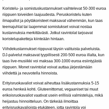
Koristelu- ja somistuskustannukset vaihtelevat 50-300 euroa
riippuen toiveiden laajuudesta. Peruskoristelu kuten
ilmapallot ja pöytäkoristeet maksavat vähemmän, kun taas
teemajuhlat tai laajemmat somistukset voivat nostaa
kustannuksia merkittävästi. Jotkut ravintolat tarjoavat
koristelupaketteja kiinteään hintaan.
Viihdekustannukset riippuvat täysin valituista palveluista.
DJ-palvelut maksavat tyypillisesti 200-500 euroa illalta, kun
taas live-musiikki voi maksaa 300-1000 euroa esiintyjästä
riippuen. Monet ravintolat voivat auttaa järjestämään
viihdettä ja neuvotella hinnoista.
Erityisruokavaliot voivat aiheuttaa lisäkustannuksia 5-15
euroa henkeä kohti. Gluteenittomat, vegaaniset tai muut
erikoisruokavaliot vaativat usein erillisiä valmisteluja, mikä
heijastuu hinnoitteluun. On tärkeää ilmoittaa
erityisruokavalioista etukäteen, jotta ravintola voi