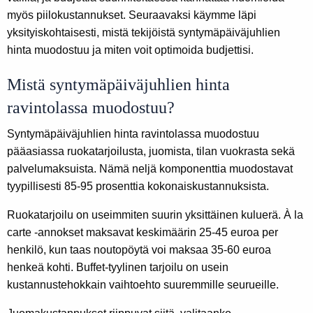
myös piilokustannukset. Seuraavaksi käymme läpi
yksityiskohtaisesti, mistä tekijöistä syntymäpäiväjuhlien
hinta muodostuu ja miten voit optimoida budjettisi.
Mistä syntymäpäiväjuhlien hinta
ravintolassa muodostuu?
Syntymäpäiväjuhlien hinta ravintolassa muodostuu
pääasiassa ruokatarjoilusta, juomista, tilan vuokrasta sekä
palvelumaksuista. Nämä neljä komponenttia muodostavat
tyypillisesti 85-95 prosenttia kokonaiskustannuksista.
Ruokatarjoilu on useimmiten suurin yksittäinen kuluerä. À la
carte -annokset maksavat keskimäärin 25-45 euroa per
henkilö, kun taas noutopöytä voi maksaa 35-60 euroa
henkeä kohti. Buffet-tyylinen tarjoilu on usein
kustannustehokkain vaihtoehto suuremmille seurueille.