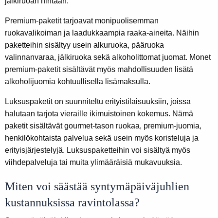
jälkiruoan hintaan.
Premium-paketit tarjoavat monipuolisemman
ruokavalikoiman ja laadukkaampia raaka-aineita. Näihin
paketteihin sisältyy usein alkuruoka, pääruoka
valinnanvaraa, jälkiruoka sekä alkoholittomat juomat. Monet
premium-paketit sisältävät myös mahdollisuuden lisätä
alkoholijuomia kohtuullisella lisämaksulla.
Luksuspaketit on suunniteltu erityistilaisuuksiin, joissa
halutaan tarjota vieraille ikimuistoinen kokemus. Nämä
paketit sisältävät gourmet-tason ruokaa, premium-juomia,
henkilökohtaista palvelua sekä usein myös koristeluja ja
erityisjärjestelyjä. Luksuspaketteihin voi sisältyä myös
viihdepalveluja tai muita ylimääräisiä mukavuuksia.
Miten voi säästää syntymäpäiväjuhlien
kustannuksissa ravintolassa?