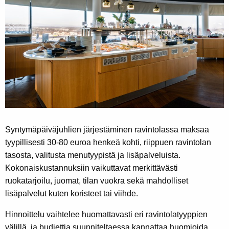
Syntymäpäiväjuhlien järjestäminen ravintolassa maksaa
tyypillisesti 30-80 euroa henkeä kohti, riippuen ravintolan
tasosta, valitusta menutyypistä ja lisäpalveluista.
Kokonaiskustannuksiin vaikuttavat merkittävästi
ruokatarjoilu, juomat, tilan vuokra sekä mahdolliset
lisäpalvelut kuten koristeet tai viihde.
Hinnoittelu vaihtelee huomattavasti eri ravintolatyyppien
välillä, ja budjettia suunniteltaessa kannattaa huomioida