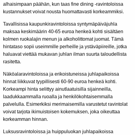
alhaisimpaan päähän, kun taas fine dining -ravintoloissa
kustannukset voivat nousta huomattavasti korkeammiksi.
Tavallisissa kaupunkiravintoloissa syntymäpäiväjuhla
maksaa keskimäärin 40-65 euroa henkeä kohti sisältäen
kolmen ruokalajin menun ja alkoholittomat juomat. Tämä
hintataso sopii useimmille perheille ja ystäväpiireille, jotka
haluavat viettää mukavan juhlan ilman suurta taloudellista
rasitetta.
Näköalaravintoloissa ja erikoistuneissa juhlapaikoissa
hinnat liikkuvat tyypillisesti 60-90 euroa henkeä kohti.
Korkeampi hinta selittyy ainutlaatuisilla sijainneilla,
laadukkaammalla ruoalla ja henkilökohtaisemmalla
palvelulla. Esimerkiksi merimaisemilla varustetut ravintolat
voivat tarjota ikimuistoisen kokemuksen, joka oikeuttaa
korkeamman hinnan.
Luksusravintoloissa ja huippuluokan juhlapaikoissa