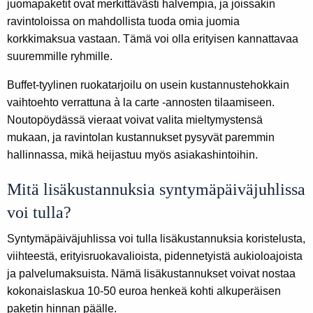
juomapaketit ovat merkittävästi halvempia, ja joissakin
ravintoloissa on mahdollista tuoda omia juomia
korkkimaksua vastaan. Tämä voi olla erityisen kannattavaa
suuremmille ryhmille.
Buffet-tyylinen ruokatarjoilu on usein kustannustehokkain
vaihtoehto verrattuna à la carte -annosten tilaamiseen.
Noutopöydässä vieraat voivat valita mieltymystensä
mukaan, ja ravintolan kustannukset pysyvät paremmin
hallinnassa, mikä heijastuu myös asiakashintoihin.
Mitä lisäkustannuksia syntymäpäiväjuhlissa
voi tulla?
Syntymäpäiväjuhlissa voi tulla lisäkustannuksia koristelusta,
viihteestä, erityisruokavalioista, pidennetyistä aukioloajoista
ja palvelumaksuista. Nämä lisäkustannukset voivat nostaa
kokonaislaskua 10-50 euroa henkeä kohti alkuperäisen
paketin hinnan päälle.