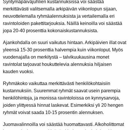
Syntymäpäiväjuhlien kustannuksissa voi säästää
merkittävästi valitsemalla arkipäivän viikonlopun sijaan,
neuvottelemalla ryhmäalennuksista ja vertailemalla eri
ravintoloiden pakettitarjouksia. Näillä keinoilla voi säästää
jopa 20-40 prosenttia kokonaiskustannuksista.
Ajankohdalla on suuri vaikutus hintaan. Arkipäivien illat ovat
yleensä 15-30 prosenttia halvempia kuin viikonloput. Myös
vuodenajalla on merkitystä – talvikuukausina monet
ravintolat tarjoavat houkuttelevia alennuksia hiljaisen
kauden vuoksi.
Ryhmäkoko vaikuttaa merkittävästi henkilökohtaisiin
kustannuksiin. Suuremmat ryhmät saavat usein parempia
henkilöhintoja, ja monissa ravintoloissa on kynnysarvoja,
joiden ylittyessä hinnat laskevat. Esimerkiksi yli 20 hengen
ryhmät voivat saada 10-15 prosentin alennuksen.
Juomavalinnoilla voi säästää huomattavasti. Alkoholittomat