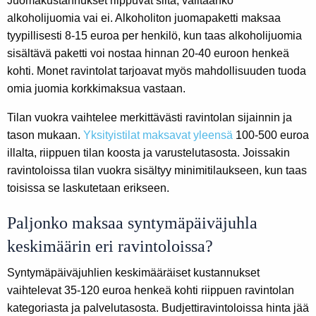
Juomakustannukset riippuvat siitä, valitaanko
alkoholijuomia vai ei. Alkoholiton juomapaketti maksaa
tyypillisesti 8-15 euroa per henkilö, kun taas alkoholijuomia
sisältävä paketti voi nostaa hinnan 20-40 euroon henkeä
kohti. Monet ravintolat tarjoavat myös mahdollisuuden tuoda
omia juomia korkkimaksua vastaan.
Tilan vuokra vaihtelee merkittävästi ravintolan sijainnin ja
tason mukaan.
Yksityistilat maksavat yleensä
100-500 euroa
illalta, riippuen tilan koosta ja varustelutasosta. Joissakin
ravintoloissa tilan vuokra sisältyy minimitilaukseen, kun taas
toisissa se laskutetaan erikseen.
Paljonko maksaa syntymäpäiväjuhla
keskimäärin eri ravintoloissa?
Syntymäpäiväjuhlien keskimääräiset kustannukset
vaihtelevat 35-120 euroa henkeä kohti riippuen ravintolan
kategoriasta ja palvelutasosta. Budjettiravintoloissa hinta jää