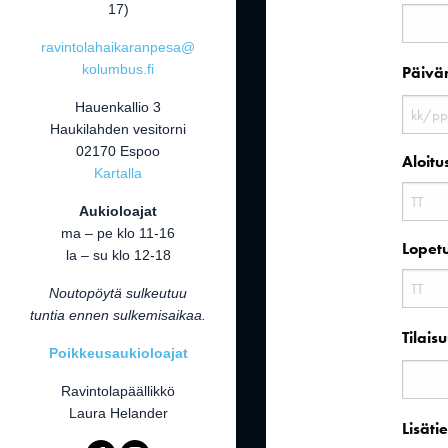
17)
ravintolahaikaranpesa@
kolumbus.fi
Päivä
Hauenkallio 3
KK
Haukilahden vesitorni
slash
02170 Espoo
Aloitu
PP
Kartalla
slash
Aukioloajat
VVVV
ma – pe klo 11-16
Tunnit
Lopet
la – su klo 12-18
Noutopöytä sulkeutuu
tuntia ennen sulkemisaikaa.
Tunnit
Tilais
Poikkeusaukioloajat
Ravintolapäällikkö
Laura Helander
Lisäti