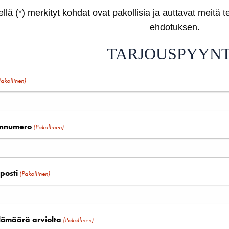
llä (*) merkityt kohdat ovat pakollisia ja auttavat meitä
ehdotuksen.
TARJOUSPYYN
Pakollinen)
innumero
(Pakollinen)
posti
(Pakollinen)
lömäärä arviolta
(Pakollinen)