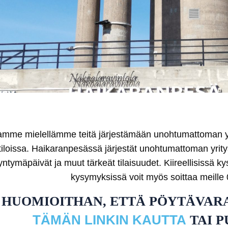
amme mielellämme teitä järjestämään unohtumattoman yk
tiloissa. Haikaranpesässä järjestät unohtumattoman yrity
yntymäpäivät ja muut tärkeät tilaisuudet. Kiireellisissä kys
kysymyksissä voit myös soittaa meille
HUOMIOITHAN, ETTÄ PÖYTÄVAR
TÄMÄN LINKIN KAUTTA
TAI P