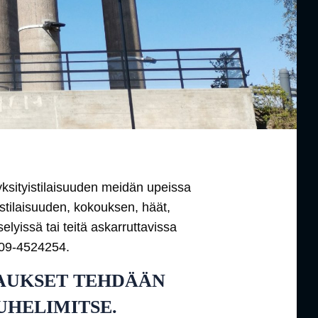
sityistilaisuuden meidän upeissa
stilaisuuden, kokouksen, häät,
elyissä tai teitä askarruttavissa
 09-4524254.
AUKSET TEHDÄÄN
UHELIMITSE.