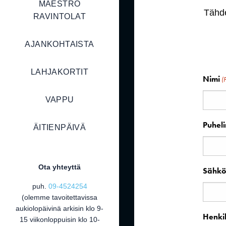
MAESTRO
Tähde
RAVINTOLAT
AJANKOHTAISTA
LAHJAKORTIT
Nimi
(
VAPPU
Puhel
ÄITIENPÄIVÄ
Ota yhteyttä
Sähkö
puh.
09-4524254
(olemme tavoitettavissa
aukiolopäivinä arkisin klo 9-
Henki
15 viikonloppuisin klo 10-