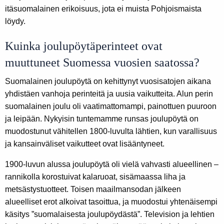
itäsuomalainen erikoisuus, jota ei muista Pohjoismaista
löydy.
Kuinka joulupöytäperinteet ovat
muuttuneet Suomessa vuosien saatossa?
Suomalainen joulupöytä on kehittynyt vuosisatojen aikana
yhdistäen vanhoja perinteitä ja uusia vaikutteita. Alun perin
suomalainen joulu oli vaatimattomampi, painottuen puuroon
ja leipään. Nykyisin tuntemamme runsas joulupöytä on
muodostunut vähitellen 1800-luvulta lähtien, kun varallisuus
ja kansainväliset vaikutteet ovat lisääntyneet.
1900-luvun alussa joulupöytä oli vielä vahvasti alueellinen –
rannikolla korostuivat kalaruoat, sisämaassa liha ja
metsästystuotteet. Toisen maailmansodan jälkeen
alueelliset erot alkoivat tasoittua, ja muodostui yhtenäisempi
käsitys ”suomalaisesta joulupöydästä”. Television ja lehtien