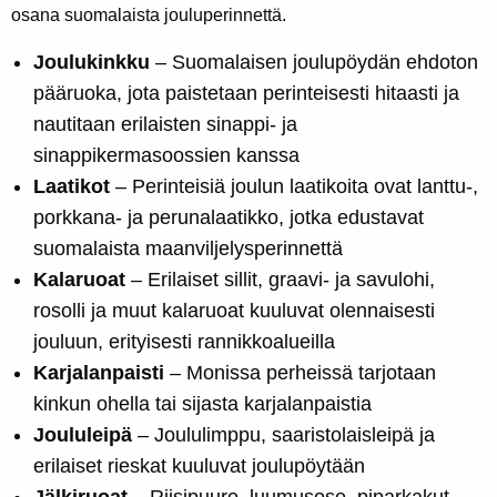
osana suomalaista jouluperinnettä.
Joulukinkku
– Suomalaisen joulupöydän ehdoton
pääruoka, jota paistetaan perinteisesti hitaasti ja
nautitaan erilaisten sinappi- ja
sinappikermasoossien kanssa
Laatikot
– Perinteisiä joulun laatikoita ovat lanttu-,
porkkana- ja perunalaatikko, jotka edustavat
suomalaista maanviljelysperinnettä
Kalaruoat
– Erilaiset sillit, graavi- ja savulohi,
rosolli ja muut kalaruoat kuuluvat olennaisesti
jouluun, erityisesti rannikkoalueilla
Karjalanpaisti
– Monissa perheissä tarjotaan
kinkun ohella tai sijasta karjalanpaistia
Joululeipä
– Joululimppu, saaristolaisleipä ja
erilaiset rieskat kuuluvat joulupöytään