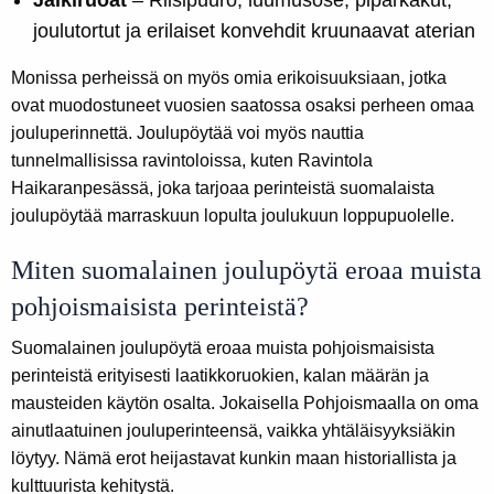
Jälkiruoat
– Riisipuuro, luumusose, piparkakut,
joulutortut ja erilaiset konvehdit kruunaavat aterian
Monissa perheissä on myös omia erikoisuuksiaan, jotka
ovat muodostuneet vuosien saatossa osaksi perheen omaa
jouluperinnettä. Joulupöytää voi myös nauttia
tunnelmallisissa ravintoloissa, kuten Ravintola
Haikaranpesässä, joka tarjoaa perinteistä suomalaista
joulupöytää marraskuun lopulta joulukuun loppupuolelle.
Miten suomalainen joulupöytä eroaa muista
pohjoismaisista perinteistä?
Suomalainen joulupöytä eroaa muista pohjoismaisista
perinteistä erityisesti laatikkoruokien, kalan määrän ja
mausteiden käytön osalta. Jokaisella Pohjoismaalla on oma
ainutlaatuinen jouluperinteensä, vaikka yhtäläisyyksiäkin
löytyy. Nämä erot heijastavat kunkin maan historiallista ja
kulttuurista kehitystä.