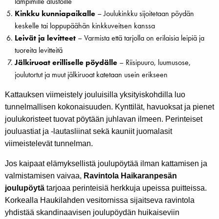
lämpimille alustoille
Kinkku kunniapaikalle
– Joulukinkku sijoitetaan pöydän
keskelle tai loppupäähän kinkkuveitsen kanssa
Leivät ja levitteet
– Varmista että tarjolla on erilaisia leipiä ja
tuoreita levitteitä
Jälkiruoat erilliselle pöydälle
– Riisipuuro, luumusose,
joulutortut ja muut jälkiruoat katetaan usein erikseen
Kattauksen viimeistely jouluisilla yksityiskohdilla luo
tunnelmallisen kokonaisuuden. Kynttilät, havuoksat ja pienet
joulukoristeet tuovat pöytään juhlavan ilmeen. Perinteiset
jouluastiat ja -lautasliinat sekä kauniit juomalasit
viimeistelevät tunnelman.
Jos kaipaat elämyksellistä joulupöytää ilman kattamisen ja
valmistamisen vaivaa,
Ravintola Haikaranpesän
joulupöytä
tarjoaa perinteisiä herkkuja upeissa puitteissa.
Korkealla Haukilahden vesitornissa sijaitseva ravintola
yhdistää skandinaavisen joulupöydän huikaiseviin