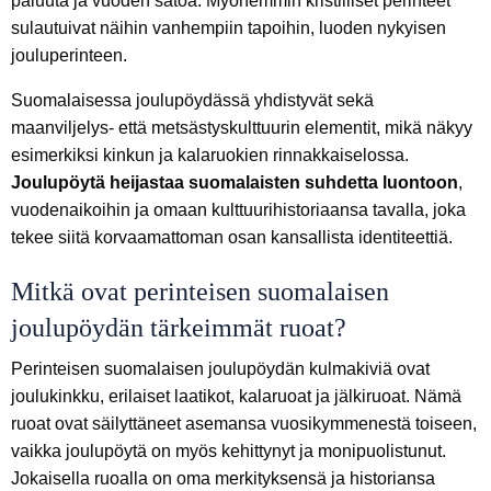
paluuta ja vuoden satoa. Myöhemmin kristilliset perinteet
sulautuivat näihin vanhempiin tapoihin, luoden nykyisen
jouluperinteen.
Suomalaisessa joulupöydässä yhdistyvät sekä
maanviljelys- että metsästyskulttuurin elementit, mikä näkyy
esimerkiksi kinkun ja kalaruokien rinnakkaiselossa.
Joulupöytä heijastaa suomalaisten suhdetta luontoon
,
vuodenaikoihin ja omaan kulttuurihistoriaansa tavalla, joka
tekee siitä korvaamattoman osan kansallista identiteettiä.
Mitkä ovat perinteisen suomalaisen
joulupöydän tärkeimmät ruoat?
Perinteisen suomalaisen joulupöydän kulmakiviä ovat
joulukinkku, erilaiset laatikot, kalaruoat ja jälkiruoat. Nämä
ruoat ovat säilyttäneet asemansa vuosikymmenestä toiseen,
vaikka joulupöytä on myös kehittynyt ja monipuolistunut.
Jokaisella ruoalla on oma merkityksensä ja historiansa