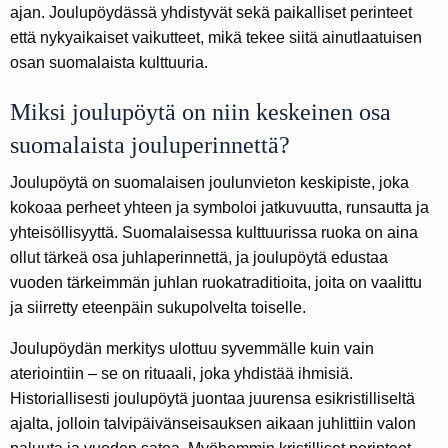
ajan. Joulupöydässä yhdistyvät sekä paikalliset perinteet
että nykyaikaiset vaikutteet, mikä tekee siitä ainutlaatuisen
osan suomalaista kulttuuria.
Miksi joulupöytä on niin keskeinen osa
suomalaista jouluperinnettä?
Joulupöytä on suomalaisen joulunvieton keskipiste, joka
kokoaa perheet yhteen ja symboloi jatkuvuutta, runsautta ja
yhteisöllisyyttä. Suomalaisessa kulttuurissa ruoka on aina
ollut tärkeä osa juhlaperinnettä, ja joulupöytä edustaa
vuoden tärkeimmän juhlan ruokatraditioita, joita on vaalittu
ja siirretty eteenpäin sukupolvelta toiselle.
Joulupöydän merkitys ulottuu syvemmälle kuin vain
ateriointiin – se on rituaali, joka yhdistää ihmisiä.
Historiallisesti joulupöytä juontaa juurensa esikristilliseltä
ajalta, jolloin talvipäivänseisauksen aikaan juhlittiin valon