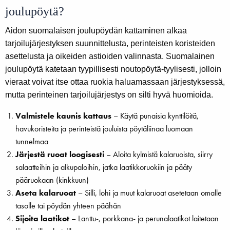
joulupöytä?
Aidon suomalaisen joulupöydän kattaminen alkaa
tarjoilujärjestyksen suunnittelusta, perinteisten koristeiden
asettelusta ja oikeiden astioiden valinnasta. Suomalainen
joulupöytä katetaan tyypillisesti noutopöytä-tyylisesti, jolloin
vieraat voivat itse ottaa ruokia haluamassaan järjestyksessä,
mutta perinteinen tarjoilujärjestys on silti hyvä huomioida.
Valmistele kaunis kattaus
– Käytä punaisia kynttilöitä,
havukoristeita ja perinteistä jouluista pöytäliinaa luomaan
tunnelmaa
Järjestä ruoat loogisesti
– Aloita kylmistä kalaruoista, siirry
salaatteihin ja alkupaloihin, jatka laatikkoruokiin ja pääty
pääruokaan (kinkkuun)
Aseta kalaruoat
– Silli, lohi ja muut kalaruoat asetetaan omalle
tasolle tai pöydän yhteen päähän
Sijoita laatikot
– Lanttu-, porkkana- ja perunalaatikot laitetaan