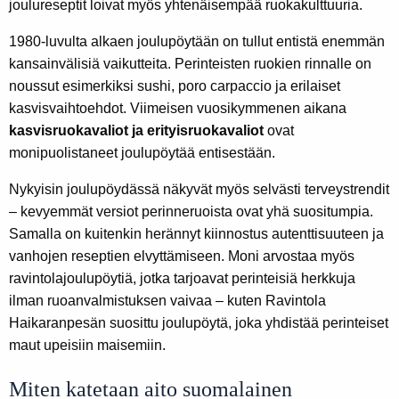
joulureseptit loivat myös yhtenäisempää ruokakulttuuria.
1980-luvulta alkaen joulupöytään on tullut entistä enemmän
kansainvälisiä vaikutteita. Perinteisten ruokien rinnalle on
noussut esimerkiksi sushi, poro carpaccio ja erilaiset
kasvisvaihtoehdot. Viimeisen vuosikymmenen aikana
kasvisruokavaliot ja erityisruokavaliot
ovat
monipuolistaneet joulupöytää entisestään.
Nykyisin joulupöydässä näkyvät myös selvästi terveystrendit
– kevyemmät versiot perinneruoista ovat yhä suositumpia.
Samalla on kuitenkin herännyt kiinnostus autenttisuuteen ja
vanhojen reseptien elvyttämiseen. Moni arvostaa myös
ravintolajoulupöytiä, jotka tarjoavat perinteisiä herkkuja
ilman ruoanvalmistuksen vaivaa – kuten Ravintola
Haikaranpesän suosittu joulupöytä, joka yhdistää perinteiset
maut upeisiin maisemiin.
Miten katetaan aito suomalainen