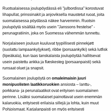
Ruotsalaisessa joulupöydässä eli ”julbordissa” korostuvat
lihapullat, prinssinakit ja anjoviksella maustetut ruoat, joita
suomalaisessa pöydässä näkee harvemmin. Ruotsin
joulupöytä sisältää myös usein ”Janssons frestelse” -
perunagratiinin, joka on Suomessa vähemmän tunnettu.
Norjalaiseen jouluun kuuluvat tyypillisesti pinnekjøtt
(suolattu lampaankyljykset), ribbe (porsaankylki) sekä lutfisk
(lipeäkala), kun taas tanskalaista joulupöytää hallitsevat
usein paistettu ankka ja flæskesteg (porsaanpaisti) sekä
runsaat oluet ja snapsit.
Suomalainen joulupöytä on
omaleimaisin juuri
monipuolisten laatikkoruokien
ansiosta – lanttu-,
porkkana- ja perunalaatikot ovat erityisen suomalainen
perinne. Lisäksi suomalaiset painottavat usein enemmän
kalaruokia, erityisesti erilaisia sillejä ja lohta, kuin muut
Pohjoismaat. Karjalanpaisti on myös erityisesti