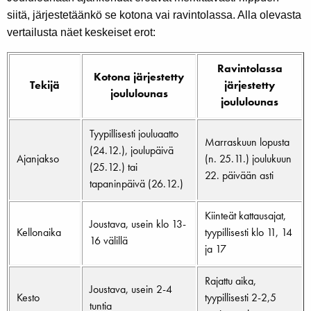
siitä, järjestetäänkö se kotona vai ravintolassa. Alla olevasta
vertailusta näet keskeiset erot:
Ravintolassa
Kotona järjestetty
Tekijä
järjestetty
joululounas
joululounas
Tyypillisesti jouluaatto
Marraskuun lopusta
(24.12.), joulupäivä
Ajanjakso
(n. 25.11.) joulukuun
(25.12.) tai
22. päivään asti
tapaninpäivä (26.12.)
Kiinteät kattausajat,
Joustava, usein klo 13-
Kellonaika
tyypillisesti klo 11, 14
16 välillä
ja 17
Rajattu aika,
Joustava, usein 2-4
Kesto
tyypillisesti 2-2,5
tuntia