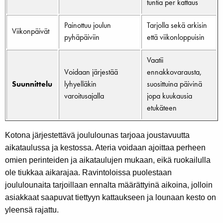
tuntia per kattaus
Painottuu joulun
Tarjolla sekä arkisin
Viikonpäivät
pyhäpäiviin
että viikonloppuisin
Vaatii
Voidaan järjestää
ennakkovarausta,
Suunnittelu
lyhyelläkin
suosittuina päivinä
varoitusajalla
jopa kuukausia
etukäteen
Kotona järjestettävä joululounas tarjoaa joustavuutta
aikataulussa ja kestossa. Ateria voidaan ajoittaa perheen
omien perinteiden ja aikataulujen mukaan, eikä ruokailulla
ole tiukkaa aikarajaa. Ravintoloissa puolestaan
joululounaita tarjoillaan ennalta määrättyinä aikoina, jolloin
asiakkaat saapuvat tiettyyn kattaukseen ja lounaan kesto on
yleensä rajattu.