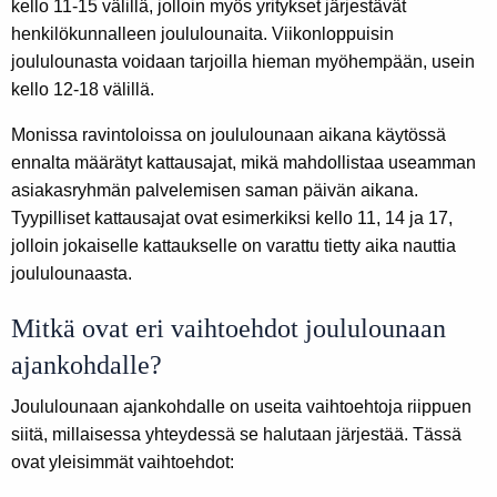
kello 11-15 välillä, jolloin myös yritykset järjestävät
henkilökunnalleen joululounaita. Viikonloppuisin
joululounasta voidaan tarjoilla hieman myöhempään, usein
kello 12-18 välillä.
Monissa ravintoloissa on joululounaan aikana käytössä
ennalta määrätyt kattausajat, mikä mahdollistaa useamman
asiakasryhmän palvelemisen saman päivän aikana.
Tyypilliset kattausajat ovat esimerkiksi kello 11, 14 ja 17,
jolloin jokaiselle kattaukselle on varattu tietty aika nauttia
joululounaasta.
Mitkä ovat eri vaihtoehdot joululounaan
ajankohdalle?
Joululounaan ajankohdalle on useita vaihtoehtoja riippuen
siitä, millaisessa yhteydessä se halutaan järjestää. Tässä
ovat yleisimmät vaihtoehdot: