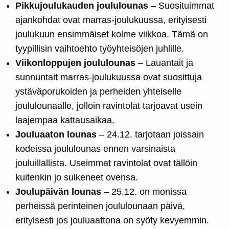
Pikkujoulukauden joululounas
– Suosituimmat
ajankohdat ovat marras-joulukuussa, erityisesti
joulukuun ensimmäiset kolme viikkoa. Tämä on
tyypillisin vaihtoehto työyhteisöjen juhlille.
Viikonloppujen joululounas
– Lauantait ja
sunnuntait marras-joulukuussa ovat suosittuja
ystäväporukoiden ja perheiden yhteiselle
joululounaalle, jolloin ravintolat tarjoavat usein
laajempaa kattausaikaa.
Jouluaaton lounas
– 24.12. tarjotaan joissain
kodeissa joululounas ennen varsinaista
jouluillallista. Useimmat ravintolat ovat tällöin
kuitenkin jo sulkeneet ovensa.
Joulupäivän lounas
– 25.12. on monissa
perheissä perinteinen joululounaan päivä,
erityisesti jos jouluaattona on syöty kevyemmin.