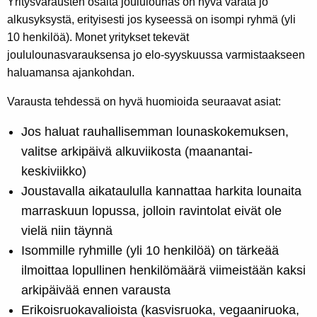
Yritysvarausten osalta joululounas on hyvä varata jo
alkusyksystä, erityisesti jos kyseessä on isompi ryhmä (yli
10 henkilöä). Monet yritykset tekevät
joululounasvarauksensa jo elo-syyskuussa varmistaakseen
haluamansa ajankohdan.
Varausta tehdessä on hyvä huomioida seuraavat asiat:
Jos haluat rauhallisemman lounaskokemuksen,
valitse arkipäivä alkuviikosta (maanantai-
keskiviikko)
Joustavalla aikataululla kannattaa harkita lounaita
marraskuun lopussa, jolloin ravintolat eivät ole
vielä niin täynnä
Isommille ryhmille (yli 10 henkilöä) on tärkeää
ilmoittaa lopullinen henkilömäärä viimeistään kaksi
arkipäivää ennen varausta
Erikoisruokavalioista (kasvisruoka, vegaaniruoka,