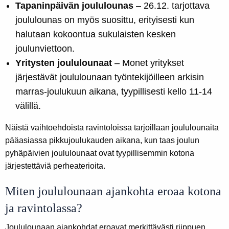
Tapaninpäivän joululounas
– 26.12. tarjottava
joululounas on myös suosittu, erityisesti kun
halutaan kokoontua sukulaisten kesken
joulunviettoon.
Yritysten joululounaat
– Monet yritykset
järjestävät joululounaan työntekijöilleen arkisin
marras-joulukuun aikana, tyypillisesti kello 11-14
välillä.
Näistä vaihtoehdoista ravintoloissa tarjoillaan joululounaita
pääasiassa pikkujoulukauden aikana, kun taas joulun
pyhäpäivien joululounaat ovat tyypillisemmin kotona
järjestettäviä perheaterioita.
Miten joululounaan ajankohta eroaa kotona
ja ravintolassa?
Joululounaan ajankohdat eroavat merkittävästi riippuen