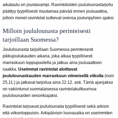
aikataulu on joustavampi. Ravintoloiden joululounastarjoilu
päättyy tyypillisesti muutamaa päivää ennen jouluaattoa,
jolloin monet ravintolat sulkevat ovensa joulunpyhien ajaksi.
Milloin joululounasta perinteisesti
tarjoillaan Suomessa?
Joululounasta tarjoillaan Suomessa perinteisesti
pikkujoulukauden aikana, joka alkaa tyypillisesti
marraskuun loppupuolella ja jatkuu aina jouluaattoon
saakka.
Useimmat ravintolat aloittavat
joululounaskauden marraskuun viimeisellä viikolla
(noin
25.11.) ja jatkavat tarjoilua aina 22.12. asti. Tämä ajanjakso
on vakiintunut suomalaisessa ravintolakulttuurissa
joululounaiden sesonkiajaksi.
Ravintolat tarjoavat joululounaita tyypillisesti sekä arkisin
että viikonloppuisin. Arkipäivisin lounasaika on useimmiten