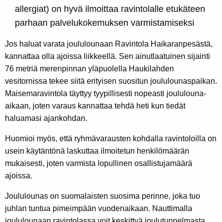
allergiat) on hyvä ilmoittaa ravintolalle etukäteen
parhaan palvelukokemuksen varmistamiseksi
Jos haluat varata joululounaan Ravintola Haikaranpesästä,
kannattaa olla ajoissa liikkeellä. Sen ainutlaatuinen sijainti
76 metriä merenpinnan yläpuolella Haukilahden
vesitornissa tekee siitä erityisen suositun joululounaspaikan.
Maisemaravintola täyttyy tyypillisesti nopeasti joululouna-
aikaan, joten varaus kannattaa tehdä heti kun tiedät
haluamasi ajankohdan.
Huomioi myös, että ryhmävarausten kohdalla ravintoloilla on
usein käytäntönä laskuttaa ilmoitetun henkilömäärän
mukaisesti, joten varmista lopullinen osallistujamäärä
ajoissa.
Joululounas on suomalaisten suosima perinne, joka tuo
juhlan tuntua pimeimpään vuodenaikaan. Nauttimalla
joululounaan ravintolassa voit keskittyä joulutunnelmasta