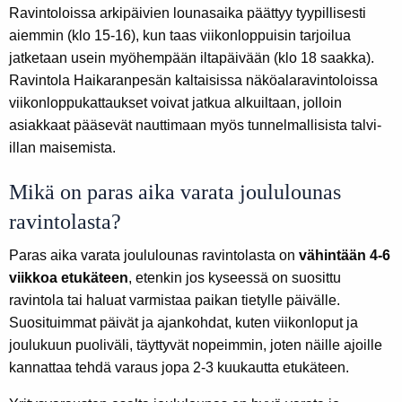
Ravintoloissa arkipäivien lounasaika päättyy tyypillisesti
aiemmin (klo 15-16), kun taas viikonloppuisin tarjoilua
jatketaan usein myöhempään iltapäivään (klo 18 saakka).
Ravintola Haikaranpesän kaltaisissa näköalaravintoloissa
viikonloppukattaukset voivat jatkua alkuiltaan, jolloin
asiakkaat pääsevät nauttimaan myös tunnelmallisista talvi-
illan maisemista.
Mikä on paras aika varata joululounas
ravintolasta?
Paras aika varata joululounas ravintolasta on
vähintään 4-6
viikkoa etukäteen
, etenkin jos kyseessä on suosittu
ravintola tai haluat varmistaa paikan tietylle päivälle.
Suosituimmat päivät ja ajankohdat, kuten viikonloput ja
joulukuun puoliväli, täyttyvät nopeimmin, joten näille ajoille
kannattaa tehdä varaus jopa 2-3 kuukautta etukäteen.