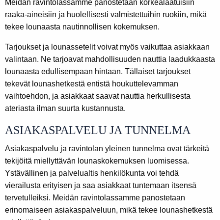
Meidän ravintolassamme panostetaan korkealaatuisiin
raaka-aineisiin ja huolellisesti valmistettuihin ruokiin, mikä
tekee lounaasta nautinnollisen kokemuksen.
Tarjoukset ja lounassetelit voivat myös vaikuttaa asiakkaan
valintaan. Ne tarjoavat mahdollisuuden nauttia laadukkaasta
lounaasta edullisempaan hintaan. Tällaiset tarjoukset
tekevät lounashetkestä entistä houkuttelevamman
vaihtoehdon, ja asiakkaat saavat nauttia herkullisesta
ateriasta ilman suurta kustannusta.
ASIAKASPALVELU JA TUNNELMA
Asiakaspalvelu ja ravintolan yleinen tunnelma ovat tärkeitä
tekijöitä miellyttävän lounaskokemuksen luomisessa.
Ystävällinen ja palvelualtis henkilökunta voi tehdä
vierailusta erityisen ja saa asiakkaat tuntemaan itsensä
tervetulleiksi. Meidän ravintolassamme panostetaan
erinomaiseen asiakaspalveluun, mikä tekee lounashetkestä