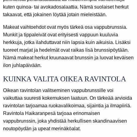
kuten quinoa- tai avokadosalaattia. Nämä suolaiset herkut
takaavat, että jokainen löytää jotain mieleistään.
Makeat vaihtoehdot ovat myös tärkeä osa vappubrunssia.
Munkit ja tippaleivät ovat erityisesti vappuun kuuluvia
herkkuja, jotka ilahduttavat niin lapsia kuin aikuisia. Lisäksi
tuoreet marjat ja hedelmät ovat raikas lisä brunssipöytään.
Nämä makeat herkut kruunaavat brunssin ja luovat keväisen
ilon juhlapäivään.
KUINKA VALITA OIKEA RAVINTOLA
Oikean ravintolan valitseminen vappubrunssille voi
vaikuttaa suuresti kokemuksen laatuun. On tärkeää arvioida
ravintolan tarjoamaa ruokavalikoimaa, sijaintia ja ilmapiiriä.
Ravintola Haikaranpesä tarjoaa erinomaisen
vappubrunssin, joka yhdistää herkullisen skandinaavisen
noutopöydän ja upeat merinäköalat.