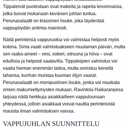
Tippaleivät puolestaan ovat makeita ja rapeita leivonnaisia,
jotka tuovat mukanaan keväisen juhlan tuntua.
Perunasalaatti on klassinen lisuke, joka täydentää
vappupöydän antimia mainiosti.
Näitä perinteisiä vappuruokia voi valmistaa helposti myös
kotona. Sima vaatii valmistuakseen muutaman päivän, mutta
sen raaka-aineet – vesi, sokeri, sitruuna ja hiiva – ovat
edullisia ja helposti saatavilla. Tippaleipien valmistus voi
vaatia hieman enemmän taitoa, mutta onnistuu keneltä
tahansa, kunhan muistaa kuuman öljyn vaarat.
Perunasalaatti on monipuolinen lisuke, jonka voi muokata
omien makumieltymysten mukaan. Ravintola Haikaranpesa
tarjoaa näitä herkkuja asiakkailleen vappulounaan
yhteydessä, jolloin asiakkaat voivat nauttia perinteisistä
mauista ilman valmistuksen vaivaa.
VAPPUJUHLAN SUUNNITTELU