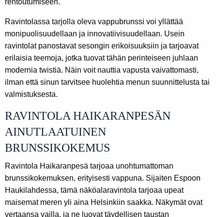
rentoutumiseen.
Ravintolassa tarjolla oleva vappubrunssi voi yllättää
monipuolisuudellaan ja innovatiivisuudellaan. Usein
ravintolat panostavat sesongin erikoisuuksiin ja tarjoavat
erilaisia teemoja, jotka tuovat tähän perinteiseen juhlaan
modernia twistiä. Näin voit nauttia vapusta vaivattomasti,
ilman että sinun tarvitsee huolehtia menun suunnittelusta tai
valmistuksesta.
RAVINTOLA HAIKARANPESÄN
AINUTLAATUINEN
BRUNSSIKOKEMUS
Ravintola Haikaranpesä tarjoaa unohtumattoman
brunssikokemuksen, erityisesti vappuna. Sijaiten Espoon
Haukilahdessa, tämä näköalaravintola tarjoaa upeat
maisemat meren yli aina Helsinkiin saakka. Näkymät ovat
vertaansa vailla, ja ne luovat täydellisen taustan