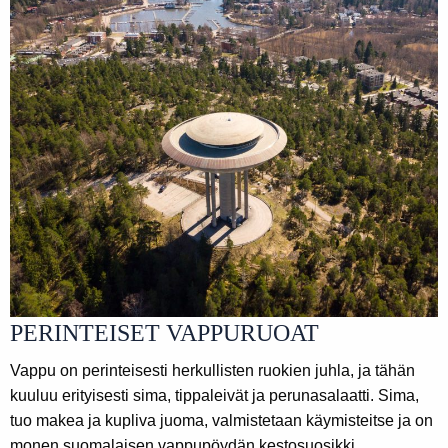
PERINTEISET VAPPURUOAT
Vappu on perinteisesti herkullisten ruokien juhla, ja tähän
kuuluu erityisesti sima, tippaleivät ja perunasalaatti. Sima,
tuo makea ja kupliva juoma, valmistetaan käymisteitse ja on
monen suomalaisen vappupöydän kestosuosikki.