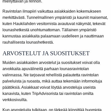
miellyttävän ja rennon.
Ravintolan ilmapiiri vaikuttaa asiakkaiden kokemukseen
merkittävästi. Tunnelmallinen ympäristö ja kauniit maisemat,
kuten Haukilahden vesitornista avautuvat näkymät, tekevät
lounashetkestä unohtumattoman. Tällainen ympäristö
kannustaa asiakkaita palaamaan uudelleen ja nauttimaan
rauhallisesta lounashetkestä.
ARVOSTELUT JA SUOSITUKSET
Muiden asiakkaiden arvostelut ja suositukset voivat olla
arvokkaita apuvälineitä parhaan lounasravintolan
valinnassa. Ne tarjoavat rehellistä palautetta ravintolan
palveluista ja ruoasta, mikä auttaa tekemään informoituja
päätöksiä. Asiakkaat voivat löytää arvosteluja useista
kanavista, kuten TripAdvisorista tai ravintolan omilta
verkkosivuilta.
Kun arvosteluita tulkitaan, on tärkeää kiinnittää huomiota