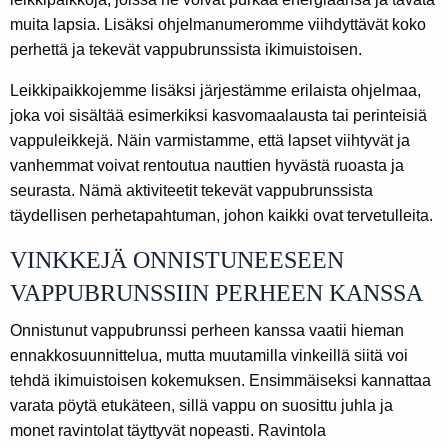
muita lapsia. Lisäksi ohjelmanumeromme viihdyttävät koko
perhettä ja tekevät vappubrunssista ikimuistoisen.
Leikkipaikkojemme lisäksi järjestämme erilaista ohjelmaa,
joka voi sisältää esimerkiksi kasvomaalausta tai perinteisiä
vappuleikkejä. Näin varmistamme, että lapset viihtyvät ja
vanhemmat voivat rentoutua nauttien hyvästä ruoasta ja
seurasta. Nämä aktiviteetit tekevät vappubrunssista
täydellisen perhetapahtuman, johon kaikki ovat tervetulleita.
VINKKEJÄ ONNISTUNEESEEN
VAPPUBRUNSSIIN PERHEEN KANSSA
Onnistunut vappubrunssi perheen kanssa vaatii hieman
ennakkosuunnittelua, mutta muutamilla vinkeillä siitä voi
tehdä ikimuistoisen kokemuksen. Ensimmäiseksi kannattaa
varata pöytä etukäteen, sillä vappu on suosittu juhla ja
monet ravintolat täyttyvät nopeasti. Ravintola