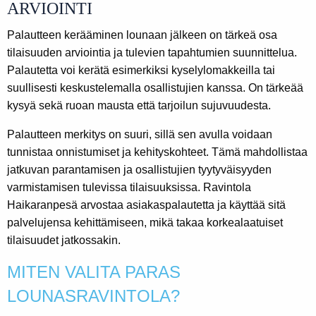
ARVIOINTI
Palautteen kerääminen lounaan jälkeen on tärkeä osa
tilaisuuden arviointia ja tulevien tapahtumien suunnittelua.
Palautetta voi kerätä esimerkiksi kyselylomakkeilla tai
suullisesti keskustelemalla osallistujien kanssa. On tärkeää
kysyä sekä ruoan mausta että tarjoilun sujuvuudesta.
Palautteen merkitys on suuri, sillä sen avulla voidaan
tunnistaa onnistumiset ja kehityskohteet. Tämä mahdollistaa
jatkuvan parantamisen ja osallistujien tyytyväisyyden
varmistamisen tulevissa tilaisuuksissa. Ravintola
Haikaranpesä arvostaa asiakaspalautetta ja käyttää sitä
palvelujensa kehittämiseen, mikä takaa korkealaatuiset
tilaisuudet jatkossakin.
MITEN VALITA PARAS
LOUNASRAVINTOLA?