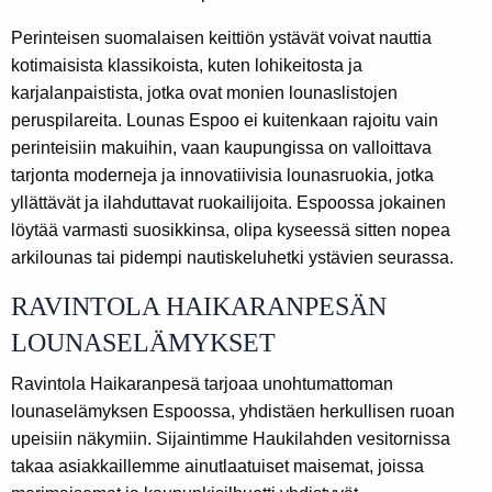
Perinteisen suomalaisen keittiön ystävät voivat nauttia
kotimaisista klassikoista, kuten lohikeitosta ja
karjalanpaistista, jotka ovat monien lounaslistojen
peruspilareita. Lounas Espoo ei kuitenkaan rajoitu vain
perinteisiin makuihin, vaan kaupungissa on valloittava
tarjonta moderneja ja innovatiivisia lounasruokia, jotka
yllättävät ja ilahduttavat ruokailijoita. Espoossa jokainen
löytää varmasti suosikkinsa, olipa kyseessä sitten nopea
arkilounas tai pidempi nautiskeluhetki ystävien seurassa.
RAVINTOLA HAIKARANPESÄN
LOUNASELÄMYKSET
Ravintola Haikaranpesä tarjoaa unohtumattoman
lounaselämyksen Espoossa, yhdistäen herkullisen ruoan
upeisiin näkymiin. Sijaintimme Haukilahden vesitornissa
takaa asiakkaillemme ainutlaatuiset maisemat, joissa