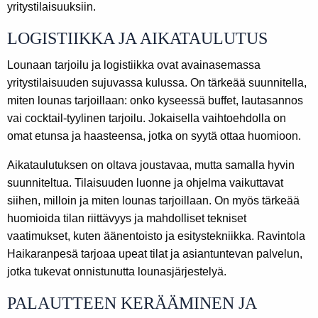
yritystilaisuuksiin.
LOGISTIIKKA JA AIKATAULUTUS
Lounaan tarjoilu ja logistiikka ovat avainasemassa
yritystilaisuuden sujuvassa kulussa. On tärkeää suunnitella,
miten lounas tarjoillaan: onko kyseessä buffet, lautasannos
vai cocktail-tyylinen tarjoilu. Jokaisella vaihtoehdolla on
omat etunsa ja haasteensa, jotka on syytä ottaa huomioon.
Aikataulutuksen on oltava joustavaa, mutta samalla hyvin
suunniteltua. Tilaisuuden luonne ja ohjelma vaikuttavat
siihen, milloin ja miten lounas tarjoillaan. On myös tärkeää
huomioida tilan riittävyys ja mahdolliset tekniset
vaatimukset, kuten äänentoisto ja esitystekniikka. Ravintola
Haikaranpesä tarjoaa upeat tilat ja asiantuntevan palvelun,
jotka tukevat onnistunutta lounasjärjestelyä.
PALAUTTEEN KERÄÄMINEN JA