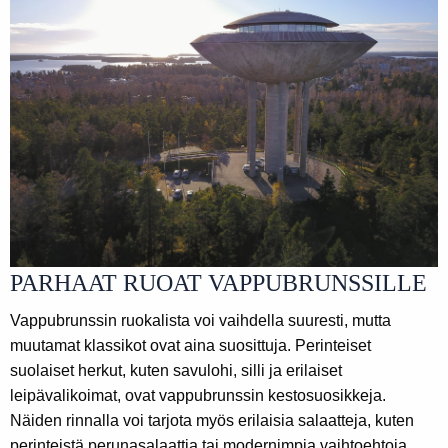
PARHAAT RUOAT VAPPUBRUNSSILLE
Vappubrunssin ruokalista voi vaihdella suuresti, mutta
muutamat klassikot ovat aina suosittuja. Perinteiset
suolaiset herkut, kuten savulohi, silli ja erilaiset
leipävalikoimat, ovat vappubrunssin kestosuosikkeja.
Näiden rinnalla voi tarjota myös erilaisia salaatteja, kuten
perinteistä perunasalaattia tai modernimpia vaihtoehtoja