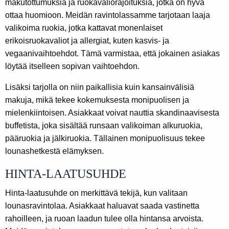
makutottumuksia ja ruokavaliorajoituksia, jotka on hyvä
ottaa huomioon. Meidän ravintolassamme tarjotaan laaja
valikoima ruokia, jotka kattavat monenlaiset
erikoisruokavaliot ja allergiat, kuten kasvis- ja
vegaanivaihtoehdot. Tämä varmistaa, että jokainen asiakas
löytää itselleen sopivan vaihtoehdon.
Lisäksi tarjolla on niin paikallisia kuin kansainvälisiä
makuja, mikä tekee kokemuksesta monipuolisen ja
mielenkiintoisen. Asiakkaat voivat nauttia skandinaavisesta
buffetista, joka sisältää runsaan valikoiman alkuruokia,
pääruokia ja jälkiruokia. Tällainen monipuolisuus tekee
lounashetkestä elämyksen.
HINTA-LAATUSUHDE
Hinta-laatusuhde on merkittävä tekijä, kun valitaan
lounasravintolaa. Asiakkaat haluavat saada vastinetta
rahoilleen, ja ruoan laadun tulee olla hintansa arvoista.