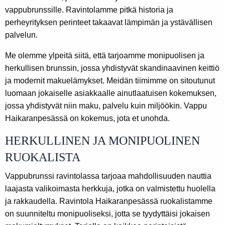
vappubrunssille. Ravintolamme pitkä historia ja
perheyrityksen perinteet takaavat lämpimän ja ystävällisen
palvelun.
Me olemme ylpeitä siitä, että tarjoamme monipuolisen ja
herkullisen brunssin, jossa yhdistyvät skandinaavinen keittiö
ja modernit makuelämykset. Meidän tiimimme on sitoutunut
luomaan jokaiselle asiakkaalle ainutlaatuisen kokemuksen,
jossa yhdistyvät niin maku, palvelu kuin miljöökin. Vappu
Haikaranpesässä on kokemus, jota et unohda.
HERKULLINEN JA MONIPUOLINEN
RUOKALISTA
Vappubrunssi ravintolassa tarjoaa mahdollisuuden nauttia
laajasta valikoimasta herkkuja, jotka on valmistettu huolella
ja rakkaudella. Ravintola Haikaranpesässä ruokalistamme
on suunniteltu monipuoliseksi, jotta se tyydyttäisi jokaisen