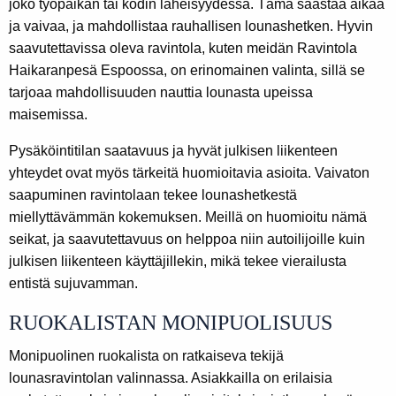
joko työpaikan tai kodin läheisyydessä. Tämä säästää aikaa
ja vaivaa, ja mahdollistaa rauhallisen lounashetken. Hyvin
saavutettavissa oleva ravintola, kuten meidän Ravintola
Haikaranpesä Espoossa, on erinomainen valinta, sillä se
tarjoaa mahdollisuuden nauttia lounasta upeissa
maisemissa.
Pysäköintitilan saatavuus ja hyvät julkisen liikenteen
yhteydet ovat myös tärkeitä huomioitavia asioita. Vaivaton
saapuminen ravintolaan tekee lounashetkestä
miellyttävämmän kokemuksen. Meillä on huomioitu nämä
seikat, ja saavutettavuus on helppoa niin autoilijoille kuin
julkisen liikenteen käyttäjillekin, mikä tekee vierailusta
entistä sujuvamman.
RUOKALISTAN MONIPUOLISUUS
Monipuolinen ruokalista on ratkaiseva tekijä
lounasravintolan valinnassa. Asiakkailla on erilaisia