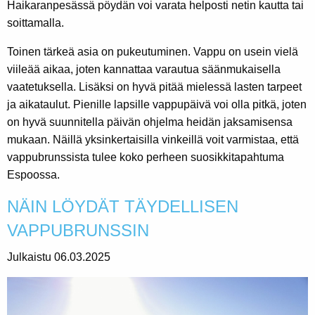
Haikaranpesässä pöydän voi varata helposti netin kautta tai
soittamalla.
Toinen tärkeä asia on pukeutuminen. Vappu on usein vielä
viileää aikaa, joten kannattaa varautua säänmukaisella
vaatetuksella. Lisäksi on hyvä pitää mielessä lasten tarpeet
ja aikataulut. Pienille lapsille vappupäivä voi olla pitkä, joten
on hyvä suunnitella päivän ohjelma heidän jaksamisensa
mukaan. Näillä yksinkertaisilla vinkeillä voit varmistaa, että
vappubrunssista tulee koko perheen suosikkitapahtuma
Espoossa.
NÄIN LÖYDÄT TÄYDELLISEN
VAPPUBRUNSSIN
Julkaistu 06.03.2025