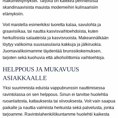
makumieltymykset. Tarjolla on kaikkea perinteisistä
skandinaavisista mauista moderneihin kulinaarisiin
elämyksiin.
Voit maistella esimerkiksi tuoretta kalaa, savulohta ja
graavisiikaa, tai nauttia kasvisvaihtoehdoista, kuten
herkullisista salaateista ja kasvisruoista. Makeannälkään
löytyy valikoima suussasulavia kakkuja ja jälkiruokia.
Juomavalikoimamme täydentää brunssikokemuksen,
tarjoten sekä kuohuvia että alkoholittomia vaihtoehtoja.
HELPPOUS JA MUKAVUUS
ASIAKKAALLE
Yksi suurimmista eduista vappubrunssin nauttimisessa
ravintolassa on sen helppous. Sinun ei tarvitse huolehtia
ruoanlaitosta, kattauksesta tai siivouksesta. Voit vain saapua
paikalle ja nauttia valmiista herkuista sekä palvelusta, jonka
tarjoamme. Ravintolahenkilökuntamme huolehtii kaikesta