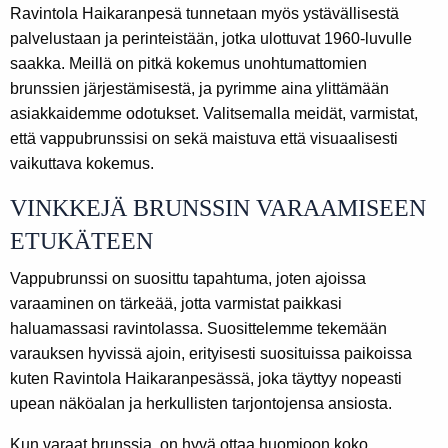
Ravintola Haikaranpesä tunnetaan myös ystävällisestä
palvelustaan ja perinteistään, jotka ulottuvat 1960-luvulle
saakka. Meillä on pitkä kokemus unohtumattomien
brunssien järjestämisestä, ja pyrimme aina ylittämään
asiakkaidemme odotukset. Valitsemalla meidät, varmistat,
että vappubrunssisi on sekä maistuva että visuaalisesti
vaikuttava kokemus.
VINKKEJÄ BRUNSSIN VARAAMISEEN
ETUKÄTEEN
Vappubrunssi on suosittu tapahtuma, joten ajoissa
varaaminen on tärkeää, jotta varmistat paikkasi
haluamassasi ravintolassa. Suosittelemme tekemään
varauksen hyvissä ajoin, erityisesti suosituissa paikoissa
kuten Ravintola Haikaranpesässä, joka täyttyy nopeasti
upean näköalan ja herkullisten tarjontojensa ansiosta.
Kun varaat brunssia, on hyvä ottaa huomioon koko