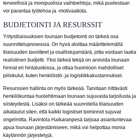
terveellisiä ja monipuolisia vaihtoehtoja, mikä puolestaan
voi parantaa työtehoa ja -motivaatiota.
BUDJETOINTI JA RESURSSIT
Yritystilaisuuksien lounaan budjetointi on tärkeä osa
suunnitteluprosessia. On hyvä aloittaa määrittelemällä
tilaisuuden tavoitteet ja osallistujamäärä, jotta voidaan laatia
realistinen budjetti. Yksi tärkeä tekijä on arvioida lounaan
hinnat eri hintaluokissa, ja ottaa huomioon mahdolliset
piilokulut, kuten henkilöstö- ja logistiikkakustannukset.
Resurssien hallinta on myös tärkeää. Tarvitaan riittävästi
henkilökuntaa huolehtimaan lounaan sujuvasta tarjoilusta ja
siisteydestä. Lisäksi on tärkeää suunnitella tilaisuuden
aikataulut siten, että kaikki logistiset toiminnot sujuvat
ongelmitta. Ravintola Haikaranpesä tarjoaa asiantuntevaa
apua lounaan järjestämiseen, mikä voi helpottaa monia
käytännön järjestelyjä.