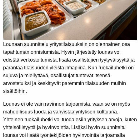
Lounaan suunnittelu yritystilaisuuksiin on olennainen osa
tapahtuman onnistumista. Hyvin järjestetty lounas voi
edistää verkostoitumista, lisätä osallistujien tyytyväisyyttä ja
parantaa tilaisuuden yleistä ilmapiiriä. Kun ruokailuhetki on
sujuva ja miellyttävä, osallistujat tuntevat itsensä
arvostetuiksi ja keskittyvät paremmin tilaisuuden muihin
sisältöihin.
Lounas ei ole vain ravinnon tarjoamista, vaan se on myös
mahdollisuus luoda ja vahvistaa yrityksen kulttuuria.
Yhteinen ruokailuhetki voi tuoda esiin yrityksen arvoja, kuten
yhteisöllisyyttä ja hyvinvointia. Lisäksi hyvin suunniteltu
lounas voi lisätä työntekijöiden hyvinvointia tarjoamalla