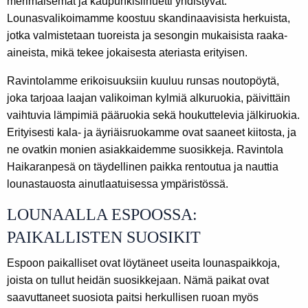
merimaisemat ja kaupunkisilhuetti yhdistyvät.
Lounasvalikoimamme koostuu skandinaavisista herkuista,
jotka valmistetaan tuoreista ja sesongin mukaisista raaka-
aineista, mikä tekee jokaisesta ateriasta erityisen.
Ravintolamme erikoisuuksiin kuuluu runsas noutopöytä,
joka tarjoaa laajan valikoiman kylmiä alkuruokia, päivittäin
vaihtuvia lämpimiä pääruokia sekä houkuttelevia jälkiruokia.
Erityisesti kala- ja äyriäisruokamme ovat saaneet kiitosta, ja
ne ovatkin monien asiakkaidemme suosikkeja. Ravintola
Haikaranpesä on täydellinen paikka rentoutua ja nauttia
lounastauosta ainutlaatuisessa ympäristössä.
LOUNAALLA ESPOOSSA:
PAIKALLISTEN SUOSIKIT
Espoon paikalliset ovat löytäneet useita lounaspaikkoja,
joista on tullut heidän suosikkejaan. Nämä paikat ovat
saavuttaneet suosiota paitsi herkullisen ruoan myös