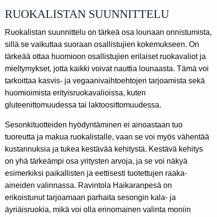
RUOKALISTAN SUUNNITTELU
Ruokalistan suunnittelu on tärkeä osa lounaan onnistumista,
sillä se vaikuttaa suoraan osallistujien kokemukseen. On
tärkeää ottaa huomioon osallistujien erilaiset ruokavaliot ja
mieltymykset, jotta kaikki voivat nauttia lounaasta. Tämä voi
tarkoittaa kasvis- ja vegaanivaihtoehtojen tarjoamista sekä
huomioimista erityisruokavalioissa, kuten
gluteenittomuudessa tai laktoosittomuudessa.
Sesonkituotteiden hyödyntäminen ei ainoastaan tuo
tuoreutta ja makua ruokalistalle, vaan se voi myös vähentää
kustannuksia ja tukea kestävää kehitystä. Kestävä kehitys
on yhä tärkeämpi osa yritysten arvoja, ja se voi näkyä
esimerkiksi paikallisten ja eettisesti tuotettujen raaka-
aineiden valinnassa. Ravintola Haikaranpesä on
erikoistunut tarjoamaan parhaita sesongin kala- ja
äyriäisruokia, mikä voi olla erinomainen valinta moniin