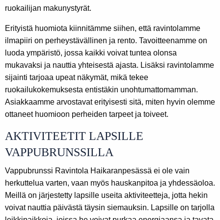
ruokailijan makunystyrät.
Erityistä huomiota kiinnitämme siihen, että ravintolamme
ilmapiiri on perheystävällinen ja rento. Tavoitteenamme on
luoda ympäristö, jossa kaikki voivat tuntea olonsa
mukavaksi ja nauttia yhteisestä ajasta. Lisäksi ravintolamme
sijainti tarjoaa upeat näkymät, mikä tekee
ruokailukokemuksesta entistäkin unohtumattomamman.
Asiakkaamme arvostavat erityisesti sitä, miten hyvin olemme
ottaneet huomioon perheiden tarpeet ja toiveet.
AKTIVITEETIT LAPSILLE
VAPPUBRUNSSILLA
Vappubrunssi Ravintola Haikaranpesässä ei ole vain
herkuttelua varten, vaan myös hauskanpitoa ja yhdessäoloa.
Meillä on järjestetty lapsille useita aktiviteetteja, jotta hekin
voivat nauttia päivästä täysin siemauksin. Lapsille on tarjolla
leikkipaikkoja, joissa he voivat purkaa energiaansa ja tavata