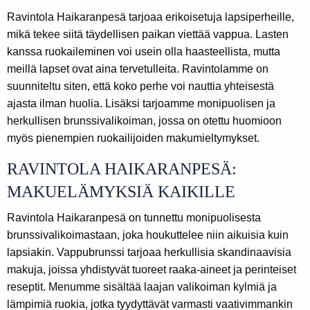
Ravintola Haikaranpesä tarjoaa erikoisetuja lapsiperheille,
mikä tekee siitä täydellisen paikan viettää vappua. Lasten
kanssa ruokaileminen voi usein olla haasteellista, mutta
meillä lapset ovat aina tervetulleita. Ravintolamme on
suunniteltu siten, että koko perhe voi nauttia yhteisestä
ajasta ilman huolia. Lisäksi tarjoamme monipuolisen ja
herkullisen brunssivalikoiman, jossa on otettu huomioon
myös pienempien ruokailijoiden makumieltymykset.
RAVINTOLA HAIKARANPESÄ:
MAKUELÄMYKSIÄ KAIKILLE
Ravintola Haikaranpesä on tunnettu monipuolisesta
brunssivalikoimastaan, joka houkuttelee niin aikuisia kuin
lapsiakin. Vappubrunssi tarjoaa herkullisia skandinaavisia
makuja, joissa yhdistyvät tuoreet raaka-aineet ja perinteiset
reseptit. Menumme sisältää laajan valikoiman kylmiä ja
lämpimiä ruokia, jotka tyydyttävät varmasti vaativimmankin